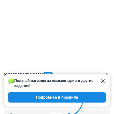
КОММЕНТАРИИ
183
Получай награды за комментарии и другие 
задания!
Гость
18 ноября 2024, 13:43
Подробнее в профиле
Кто это? Что за бандюк? Впервые слышу.
+0
–1