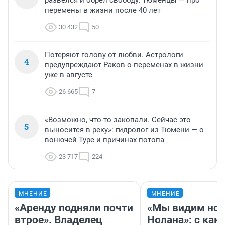
развелся и обрел свободу: тюменцы — про
перемены в жизни после 40 лет
30 432
50
Потеряют голову от любви. Астрологи
4
предупреждают Раков о переменах в жизни
уже в августе
26 665
7
«Возможно, что-то закопали. Сейчас это
5
выносится в реку»: гидролог из Тюмени — о
вонючей Туре и причинах потопа
23 717
224
МНЕНИЕ
МНЕНИЕ
«Аренду подняли почти
«Мы видим нов
втрое». Владелец
Нолана»: с как