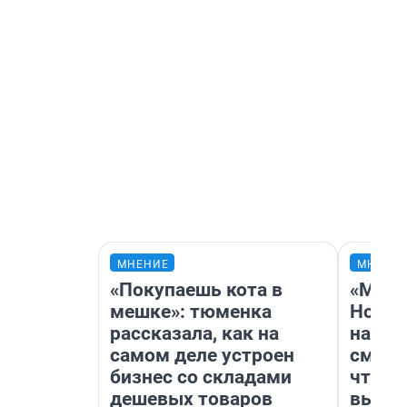
МНЕНИЕ
МНЕНИ
«Покупаешь кота в
«Мы в
мешке»: тюменка
Нолан
рассказала, как на
настр
самом деле устроен
смотр
бизнес со складами
чтобы
дешевых товаров
выгля