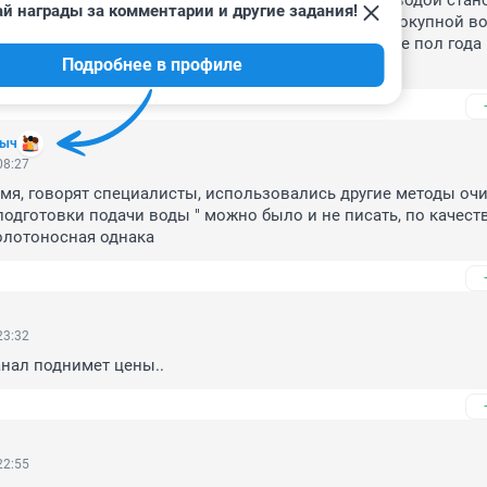
запахами. Ближе к вечернему периоду ситуация с водой стано
й награды за комментарии и другие задания!
водой можно и чаю попить. Но обычно пользуюсь покупной вод
и надежды уже давно нет. Только и знают, каждые пол года 
Подробнее в профиле
ы, без видимых результатов.
ныч
08:27
емя, говорят специалисты, использовались другие методы очис
одготовки подачи воды " можно было и не писать, по качеств
олотоносная однака
23:32
анал поднимет цены..
22:55