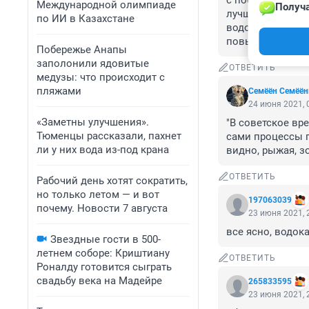
с посторонними 
Международной олимпиаде
Получа
лучше, с такой 
по ИИ в Казахстане
водоканал Тюмен
повышать тариф
Побережье Анапы
заполонили ядовитые
ОТВЕТИТЬ
медузы: что происходит с
пляжами
Семёён Семёё
24 июня 2021, 
«Заметны улучшения».
"В советское вр
Тюменцы рассказали, пахнет
сами процессы п
ли у них вода из-под крана
видно, рыжая, з
ОТВЕТИТЬ
Рабочий день хотят сократить,
но только летом — и вот
197063039
почему. Новости 7 августа
23 июня 2021, 
все ясно, водок
Звездные гости в 500-
летнем соборе: Криштиану
ОТВЕТИТЬ
Роналду готовится сыграть
свадьбу века на Мадейре
265833595
23 июня 2021, 