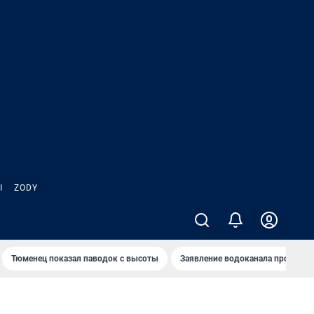
Ы
ZODY
Тюменец показал паводок с высоты
Заявление водоканала про запа