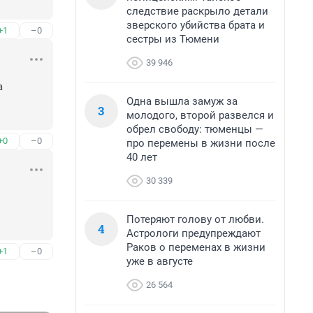
следствие раскрыло детали
зверского убийства брата и
+1
–0
сестры из Тюмени
39 946
 
Одна вышла замуж за
3
молодого, второй развелся и
обрел свободу: тюменцы —
+0
–0
про перемены в жизни после
40 лет
30 339
Потеряют голову от любви.
4
Астрологи предупреждают
Раков о переменах в жизни
+1
–0
уже в августе
26 564