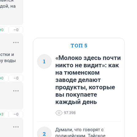
вится 
ой, на 
+0
–0
ТОП 5
тки и 
«Молоко здесь почти
1
у воды 
никто не видит»: как
на тюменском
+0
–0
заводе делают
продукты, которые
вы покупаете
каждый день
97 398
+3
–0
Думали, что говорят с
2
полицейским. Тайское