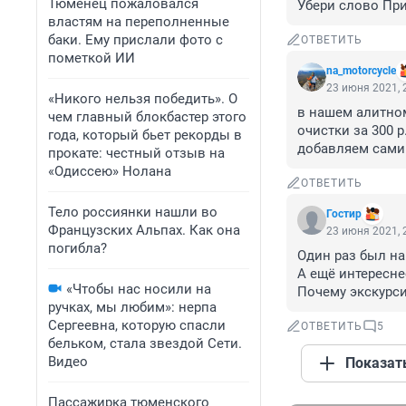
Тюменец пожаловался
Убери слово При
властям на переполненные
баки. Ему прислали фото с
ОТВЕТИТЬ
пометкой ИИ
na_motorcycle
23 июня 2021, 
«Никого нельзя победить». О
в нашем алитном
чем главный блокбастер этого
очистки за 300 р
года, который бьет рекорды в
добавляем сами
прокате: честный отзыв на
«Одиссею» Нолана
ОТВЕТИТЬ
Тело россиянки нашли во
Гостир
Французских Альпах. Как она
23 июня 2021, 
погибла?
Один раз был на
А ещё интересне
«Чтобы нас носили на
Почему экскурси
ручках, мы любим»: нерпа
Сергеевна, которую спасли
ОТВЕТИТЬ
5
бельком, стала звездой Сети.
Видео
Показат
Пассажирка тюменского