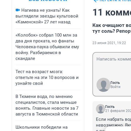
ПЕРЕЙТИ К ПУ
11 комм
Нагиева не узнать! Как
выглядели звезды культовой
«Каменской» 27 лет назад
Как очищают во
тут соль? Репо
«Колобок» собрал 100 млн за
два дня проката, но фанаты
23 июня 2021, 19:22
Человека-паука объявили ему
войну. Разбираемся в
скандале
Тест на возраст мозга:
ответьте на эти 10 вопросов и
узнайте свой
Гость
Войти
В Тюмени вода, по мнению
специалистов, стала меньше
Гость
вонять. Главные новости за 7
21 февраля 202
августа в Тюменской области
Если набрать вод
невозможно. Вку
Школьники победили на