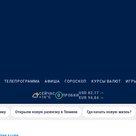
ТЕЛЕПРОГРАММА
АФИША
ГОРОСКОП
КУРСЫ ВАЛЮТ
ИГР
USD 82,17
СЕЙЧАС
0
ПРОБКИ
+16°C
EUR 94,84
еку
Открыли новую развязку в Тюмени
Где начать новую жизнь?