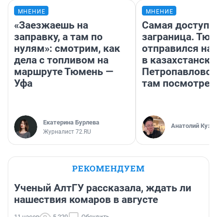
МНЕНИЕ
МНЕНИЕ
«Заезжаешь на
Самая доступн
заправку, а там по
заграница. Тю
нулям»: смотрим, как
отправился на
дела с топливом на
в казахстански
маршруте Тюмень —
Петропавловск
Уфа
там посмотрет
Екатерина Бурлева
Анатолий Кузн
Журналист 72.RU
РЕКОМЕНДУЕМ
Ученый АлтГУ рассказала, ждать ли
нашествия комаров в августе
11 часов
5 220
Обсудить