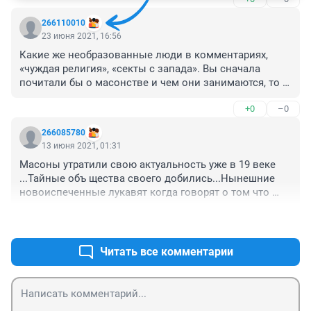
266110010
23 июня 2021, 16:56
Какие же необразованные люди в комментариях, 
«чуждая религия», «секты с запада». Вы сначала 
почитали бы о масонстве и чем они занимаются, то 
что вокруг них ходят народные слухи, это не значит 
+0
–0
что они таковыми являются, иногда мозг включать 
надо). И да, о пользе, главная их цель это 
266085780
совершенствовании себя и других, а так же 
13 июня 2021, 01:31
благотворительность. И это далеко не религия, в этом 
Масоны утратили свою актуальность уже в 19 веке 
ордене обязательно нужно верить в Бога, но каждый 
...Тайные объ щества своего добились...Нынешние 
верит в свою религию. Так что перед тем клеветать 
новоиспеченные лукавят когда говорят о том что 
клеветать людей, поищите информацию в интернете 
политика их не интересует..В масонские ложи 
хотя бы.
+0
–0
вступали короли цари итп ...Банкиры Ротшильды и 
Рокфеллеры ...Николай Первый говорят вступил в 
ложу ради смеха ...Ноя думаю не просто так ..Многие 
Читать все комментарии
декабристы имели отношение к тайным 
обществам..Сейчас они своего добились ..Власть в их 
руках ..И человечество прогнулось под все видящем 
оком мировой за кулисы увы увы ....