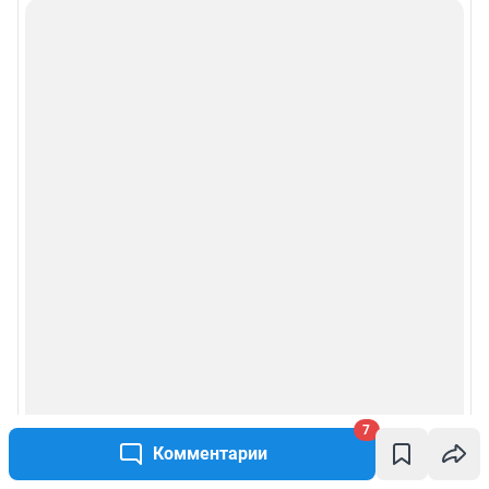
Подписаться на новости
Сообщить новость
Рубрики
Реклама на сайте
Прайс-лист
О компании
Наши награды
Наши вакансии
7
Комментарии
Техподдержка