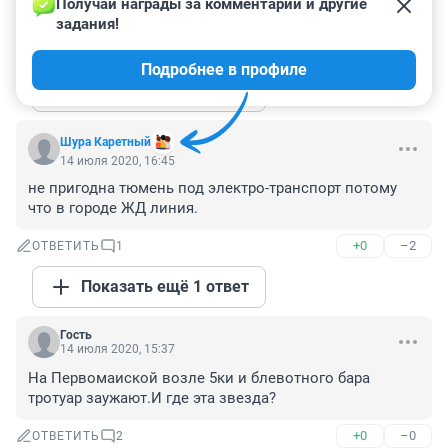
Получай награды за комментарии и другие 
Другого смысла у фондов нет.
задания!
+0
–0
ОТВЕТИТЬ
1
Подробнее в профиле
Показать ещё 1 ответ
Шура Каретный
14 июля 2020, 16:45
не пригодна тюмень под электро-транспорт потому 
что в городе ЖД линия.
+0
–2
ОТВЕТИТЬ
1
Показать ещё 1 ответ
Гость
14 июля 2020, 15:37
На Первомаиской возле 5ки и блевотного бара 
тротуар заужают.И где эта звезда?
+0
–0
ОТВЕТИТЬ
2