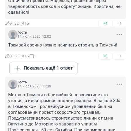
Отличные проекты. Надеюсь, пробьются через 
твердолобость совков и обретут жизнь. Кристина, не 
сдавайся!
+4
–1
ОТВЕТИТЬ
Гость
14 июля 2020, 12:02
Трамвай срочно нужно начинать строить в Тюмени!
+3
–1
ОТВЕТИТЬ
1
Показать ещё 1 ответ
Гость
14 июля 2020, 11:39
Метро в Тюмени в ближайшей перспективе это 
утопия, а идея трамвая вполне реальна. В начале 80х 
в Тюменском Троллейбусном управлении был на 
согласовании проект скоростного трамвая. 
Предусматривалось строительство линии от м-на 
Ватутино до Моторного завода по улицам 
Профсоюзная - 50 лет Октября. При формировании 