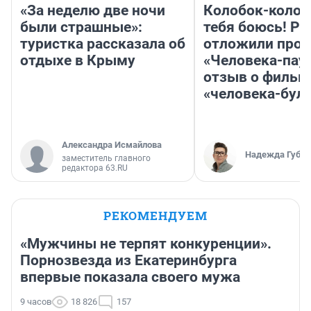
«За неделю две ночи
Колобок-колобо
были страшные»:
тебя боюсь! Ра
туристка рассказала об
отложили прок
отдыхе в Крыму
«Человека-пау
отзыв о фильм
«человека-бул
Александра Исмайлова
Надежда Губар
заместитель главного
редактора 63.RU
РЕКОМЕНДУЕМ
«Мужчины не терпят конкуренции».
Порнозвезда из Екатеринбурга
впервые показала своего мужа
9 часов
18 826
157