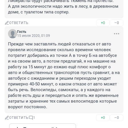
Либерасты будут раскачивать Тюмень на протесты.

А для экологичности надо жить в лесу, в деревянном 
доме, с туалетом типа сортир.
+0
–0
ОТВЕТИТЬ
Гость
15 июля 2020, 01:09
Прежде чем заставлять людей отказаться от авто 
провели исследование сколько времени человек 
потратит добираясь из точки А в точку Б на автобусе 
и на своем авто, а потом предлагай, я на машине на 
работу за 15 минут до езжаю ещё плюс комфорт о 
авто и общественных транспортов пусть сравнит, а на 
автобусе с ожиданием и решим переходом уходит 
примерно 40-50 минут, о каком отказе от авто может 
быть речь. Велосипеды, самокаты, а у каждого на 
работе есть душ и переодеться и опять же временные 
затраты и хранение тех самых велосипедов которые 
воруют постоянно.
+0
–0
ОТВЕТИТЬ
1