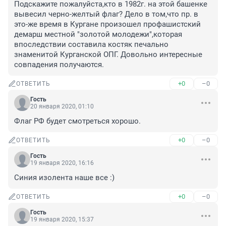
Подскажите пожалуйста,кто в 1982г. на этой башенке 
вывесил черно-желтый флаг? Дело в том,что пр. в 
это-же время в Кургане произошел профашистский 
демарш местной "золотой молодежи",которая 
впоследствии составила костяк печально 
знаменитой Курганской ОПГ. Довольно интересные 
совпадения получаются.
+0
–0
ОТВЕТИТЬ
Гость
20 января 2020, 01:10
Флаг РФ будет смотреться хорошо.
+0
–0
ОТВЕТИТЬ
Гость
19 января 2020, 16:16
Синия изолента наше все :)
+0
–0
ОТВЕТИТЬ
Гость
19 января 2020, 15:37