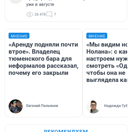
уже в августе
26 478
7
МНЕНИЕ
МНЕНИЕ
«Аренду подняли почти
«Мы видим нов
втрое». Владелец
Нолана»: с как
тюменского бара для
настроем нужн
неформалов рассказал,
смотреть «Оди
почему его закрыли
чтобы она не
выглядела как
Евгений Пальянов
Надежда Губар
РЕКОМЕНДУЕМ