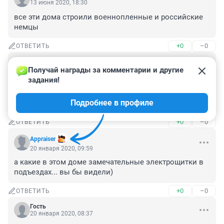
13 июня 2020, 18:30
все эти дома строили военнопленные и российские 
немцы
+0
–0
ОТВЕТИТЬ
Гость
20 января 2020, 10:03
Получай награды за комментарии и другие 
задания!
На доме по ул Холодильной( перекресток) тоже есть 
украшения . Так один " ананас" тоже разрушается. Того 
Подробнее в профиле
и гляди свалится на головы прохожих
+0
–0
ОТВЕТИТЬ
Appraiser
20 января 2020, 09:59
а какие в этом доме замечательные электрощитки в 
подъездах... вы бы видели)
+0
–0
ОТВЕТИТЬ
Гость
20 января 2020, 08:37