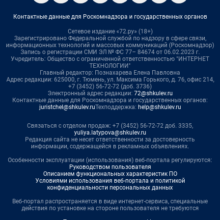
Контактные данные для Роскомнадзора и государственных органов
Сетевое издание «72.ру» (18+)
Зарегистрировано Федеральной службой по надзору в сфере связи,
информационных технологий и массовых коммуникаций (Роскомнадзор)
Запись о регистрации СМИ ЭЛ № ФС 77– 84674 от 06.02.2023 г.
Учредитель: Общество с ограниченной ответственностью "ИНТЕРНЕТ
ТЕХНОЛОГИИ"
Главный редактор: Познахарева Елена Павловна
Адрес редакции: 625000, г. Тюмень, ул. Максима Горького, д. 76, офис 214,
+7 (3452) 56-72-72 (доб. 3736)
Электронный адрес редакции:
72@shkulev.ru
Контактные данные для Роскомнадзора и государственных органов:
juristchel@shkulev.ru
Техподдержка:
help@shkulev.ru
Связаться с отделом продаж: +7 (3452) 56-72-72 доб. 3335,
yuliya.latypova@shkulev.ru
Редакция сайта не несет ответственности за достоверность
информации, содержащейся в рекламных объявлениях.
Особенности эксплуатации (использования) веб-портала регулируются:
Руководством пользователя
Описанием функциональных характеристик ПО
Условиями использования веб-портала и политикой
конфиденциальности персональных данных
Веб-портал распространяется в виде интернет-сервиса, специальные
действия по установке на стороне пользователя не требуются