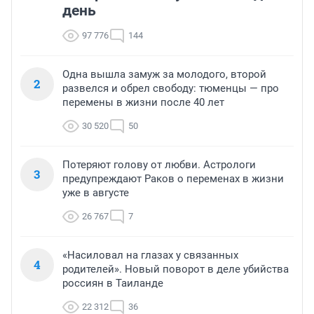
день
97 776
144
Одна вышла замуж за молодого, второй
2
развелся и обрел свободу: тюменцы — про
перемены в жизни после 40 лет
30 520
50
Потеряют голову от любви. Астрологи
3
предупреждают Раков о переменах в жизни
уже в августе
26 767
7
«Насиловал на глазах у связанных
4
родителей». Новый поворот в деле убийства
россиян в Таиланде
22 312
36