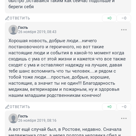
быстро ,оставайся таким как сейчас подольше и 
береги себя
+0
–0
ОТВЕТИТЬ
Гость
26 ноября 2019, 08:43
Хорошая новость, добрые люди...ничего 
постановочного и героичного, но вот такие 
настоящие люди и события в какой-то момент когда 
сходишь с ума от этой жизни и кажется что все также 
сходят с ума и оставляют надежду на лучшее, давая 
тебе шанс вспомнить что ты человек....и рядом с 
тобой тоже люди....простые, добрые, хорошие, 
настоящие, а значит ты не один!!! Благодарность 
медикам, ветеринарам и пожарным, ну и здоровья 
нашим младшим родственникам конечно!
+0
–0
ОТВЕТИТЬ
Гость
26 ноября 2019, 08:16
А вот ещё случай был, в Ростове, недавно. Сначала 
медвежонка спас, а через полгода человека сбил и 