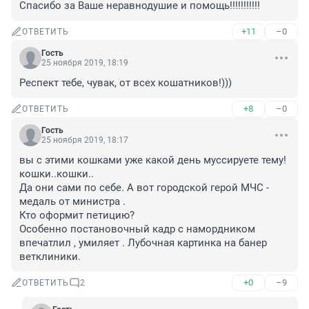
Спасибо за Ваше неравнодушие и помощь!!!!!!!!!!!
+11
–0
ОТВЕТИТЬ
Гость
25 ноября 2019, 18:19
Респект тебе, чувак, от всех кошатников!)))
+8
–0
ОТВЕТИТЬ
Гость
25 ноября 2019, 18:17
вы с этими кошками уже какой день муссируете тему! 

кошки..кошки.. 

Да они сами по себе. А вот городской герой МЧС - 
медаль от министра . 

Кто оформит петицию? 

Особенно постановочный кадр с намордником 
впечатлил , умиляет . Лубочная картинка на банер 
ветклиники.
+0
–9
ОТВЕТИТЬ
2