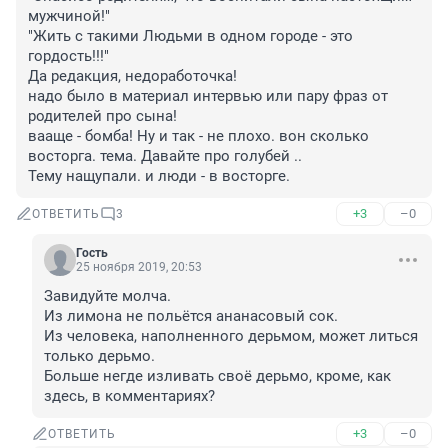
мужчиной!"

"Жить с такими Людьми в одном городе - это 
гордость!!!"

Да редакция, недоработочка! 

надо было в материал интервью или пару фраз от 
родителей про сына! 

вааще - бомба! Ну и так - не плохо. вон сколько 
восторга. тема. Давайте про голубей .. 

Тему нащупали. и люди - в восторге.
+3
–0
ОТВЕТИТЬ
3
Гость
25 ноября 2019, 20:53
Завидуйте молча.

Из лимона не польётся ананасовый сок.

Из человека, наполненного дерьмом, может литься 
только дерьмо.

Больше негде изливать своё дерьмо, кроме, как 
здесь, в комментариях?
+3
–0
ОТВЕТИТЬ