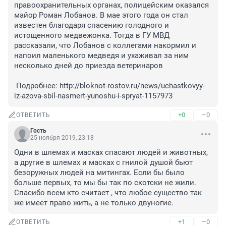
правоохранительных органах, полицейским оказался 
майор Роман Лобанов. В мае этого года он стал 
известен благодаря спасению голодного и 
истощенного медвежонка. Тогда в ГУ МВД 
рассказали, что Лобанов с коллегами накормил и 
напоил маленького медведя и ухаживал за ним 
несколько дней до приезда ветеринаров

 Подробнее: http://bloknot-rostov.ru/news/uchastkovyy-
iz-azova-sbil-nasmert-yunoshu-i-spryat-1157973
+0
–0
ОТВЕТИТЬ
Гость
25 ноября 2019, 23:18
Одни в шлемах и масках спасают людей и животных, 
а другие в шлемах и масках с гнилой душой бьют 
безоружных людей на митингах. Если бы было 
больше первых, то мы бы так по скотски не жили. 
Спасибо всем кто считает , что любое существо так 
же имеет право жить, а не только двуногие.
+1
–0
ОТВЕТИТЬ