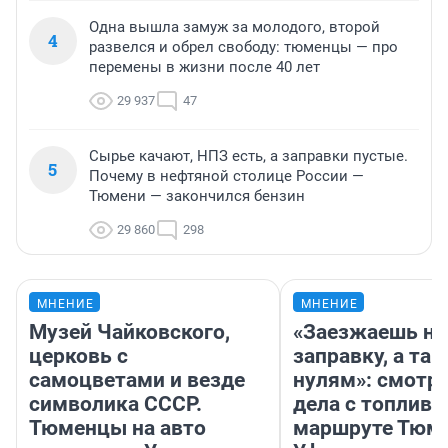
Одна вышла замуж за молодого, второй
4
развелся и обрел свободу: тюменцы — про
перемены в жизни после 40 лет
29 937
47
Сырье качают, НПЗ есть, а заправки пустые.
5
Почему в нефтяной столице России —
Тюмени — закончился бензин
29 860
298
МНЕНИЕ
МНЕНИЕ
Музей Чайковского,
«Заезжаешь на
церковь с
заправку, а там
самоцветами и везде
нулям»: смотри
символика СССР.
дела с топливо
Тюменцы на авто
маршруте Тюм