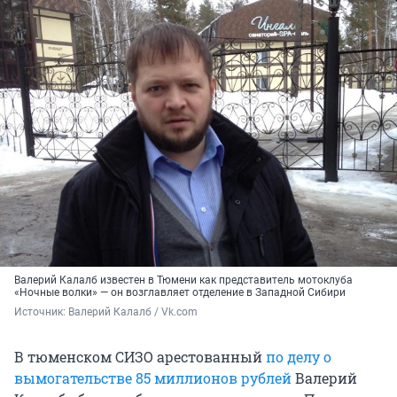
Валерий Калалб известен в Тюмени как представитель мотоклуба
«Ночные волки» — он возглавляет отделение в Западной Сибири
Источник: 
Валерий Калалб / Vk.com
В тюменском СИЗО арестованный
по делу о
вымогательстве 85 миллионов рублей
Валерий