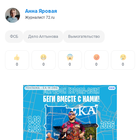
Анна Яровая
Журналист 72.ru
ФСБ
Дело Алтынова
Вымогательство
0
0
0
0
0
РЕКЛАМА • EA-M.ORG