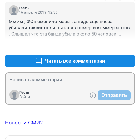
Гость
16 апреля 2019, 12:33
Мммм , ФСБ сменило меры , а ведь ещё вчера 
убивали таксистов и пытали досмерти коммерсантов 
. Слышал что эта банда убила около 50 человек ... 
Хорошо что генерал Алтынов этих чикистов поймал и 
+0
–0
дал огласку ... 

Уж не обратка ли эта Алтынову за огласку и 
самостоятельность ? 

Читать все комментарии
Помниться в ФСБ, ряд начальников лишился 
должности после этого , включая Пятилетова .
Гость
Отправить
Войти
Новости СМИ2