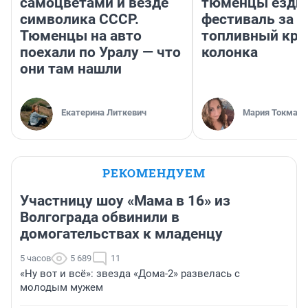
самоцветами и везде
тюменцы ездил
символика СССР.
фестиваль за 9
Тюменцы на авто
топливный кри
поехали по Уралу — что
колонка
они там нашли
Екатерина Литкевич
Мария Токмако
РЕКОМЕНДУЕМ
Участницу шоу «Мама в 16» из
Волгограда обвинили в
домогательствах к младенцу
5 часов
5 689
11
«Ну вот и всё»: звезда «Дома-2» развелась с
молодым мужем