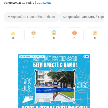
размещены на сайте
Strana.com
.
Микрорайон Европейский берег
Микрорайон Звездный Город
0
0
0
0
0
РЕКЛАМА • EA-M.ORG