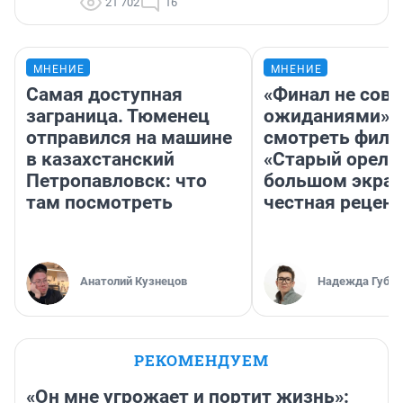
21 702
16
МНЕНИЕ
МНЕНИЕ
Самая доступная
«Финал не совп
заграница. Тюменец
ожиданиями»: 
отправился на машине
смотреть фил
в казахстанский
«Старый орел» 
Петропавловск: что
большом экран
там посмотреть
честная рецен
Анатолий Кузнецов
Надежда Губар
РЕКОМЕНДУЕМ
«Он мне угрожает и портит жизнь»: