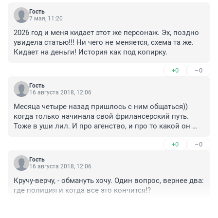
Гость
7 мая, 11:20
2026 год и меня кидает этот же персонаж. Эх, поздно 
увидела статью!!! Ни чего не меняется, схема та же. 
Кидает на деньги! История как под копирку.
+0
–0
Гость
16 августа 2018, 12:06
Месяца четыре назад пришлось с ним общаться)) 
когда только начинала свой фрилансерский путь. 
Тоже в уши лил. И про агенство, и про то какой он 
крутой бизнесмен, и штат людей в его офисе, и про 
+0
–0
связи. Благо у меня на таких нюх. Пообщались пару 
дней, поняла что нечисто и слила его. Ну тогда он 
Гость
мне не лил про божью волю??
16 августа 2018, 12:06
Кручу-верчу, - обмануть хочу. Один вопрос, вернее два: 
где полиция и когда все это кончится!?
+0
–0