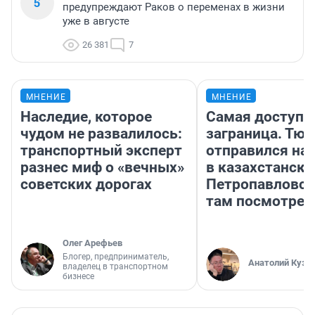
5
предупреждают Раков о переменах в жизни
уже в августе
26 381
7
МНЕНИЕ
МНЕНИЕ
Наследие, которое
Самая доступн
чудом не развалилось:
заграница. Тю
транспортный эксперт
отправился на
разнес миф о «вечных»
в казахстански
советских дорогах
Петропавловск
там посмотрет
Олег Арефьев
Блогер, предприниматель,
Анатолий Кузн
владелец в транспортном
бизнесе