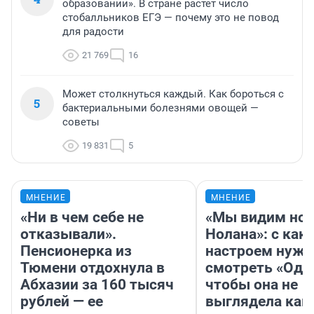
образовании». В стране растет число
стобалльников ЕГЭ — почему это не повод
для радости
21 769
16
Может столкнуться каждый. Как бороться с
5
бактериальными болезнями овощей —
советы
19 831
5
МНЕНИЕ
МНЕНИЕ
«Ни в чем себе не
«Мы видим нов
отказывали».
Нолана»: с как
Пенсионерка из
настроем нужн
Тюмени отдохнула в
смотреть «Оди
Абхазии за 160 тысяч
чтобы она не
рублей — ее
выглядела как