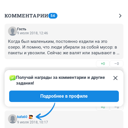
КОММЕНТАРИИ
54
Гость
9 июля 2018, 12:46
Когда был маленьким, постоянно ездили на это 
озеро. И помню, что люди убирали за собой мусор: в 
пакеты и увозили. Сейчас же валят или зарывают в 
песок, видимо считая, что раз уплачено, то пусть 
+0
–0
гребущие бабло и убирают. Но тем пофиг, шлагбаумы 
стоят для сбора денег с лопухов за въезд на грязные 
Гость
пляжи.
9 июля 2018, 12:41
Получай награды за комментарии и другие 
задания!
Где Юлия Кондинкина? Она же вроде спасением 
природы занимается. Пусть спасет окресные 
Подробнее в профиле
водоемы от шлагбаумов хапуг.
+0
–0
kafa60
9 июля 2018, 10:17