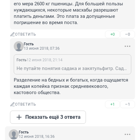
его мера 2600 кг пшеницы. Для большей пользы 
нуждающихся, некоторые масхабы разрешают 
платить деньгами. Это плата за допущенные 
погришение во время поста.
+0
–0
ОТВЕТИТЬ
Гость
13 июня 2018, 07:36
Гость
12 июня 2018, 21:14
Не путайте понятия садака и закятульфитр. Садака дают кто сколько может. И второй момент, если кому то 250 р может показаться мало, то посмотрите со стороны нуждающихся, если вы им дадите 50 или 250, это будет ощутимо для них. Лучше давать, если есть нуждающиеся родственники.
Разделение на бедных и богатых, когда ощущается 
каждая копейка признак средневекового, 
кастового общества.
+1
–1
ОТВЕТИТЬ
Показать ещё 3 ответа
Гость
12 июня 2018, 16:36