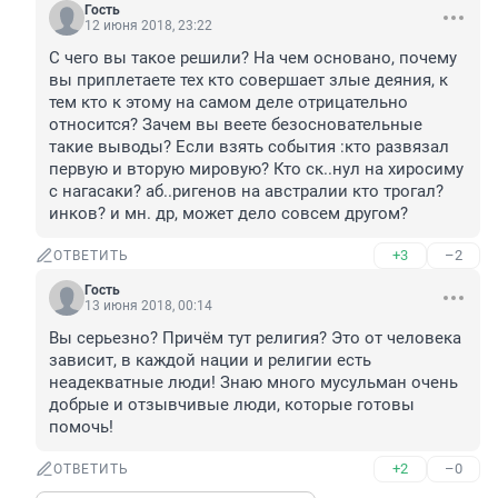
Гость
12 июня 2018, 23:22
С чего вы такое решили? На чем основано, почему 
вы приплетаете тех кто совершает злые деяния, к 
тем кто к этому на самом деле отрицательно 
относится? Зачем вы веете безосновательные 
такие выводы? Если взять события :кто развязал 
первую и вторую мировую? Кто ск..нул на хиросиму 
с нагасаки? аб..ригенов на австралии кто трогал? 
инков? и мн. др, может дело совсем другом?
+3
–2
ОТВЕТИТЬ
Гость
13 июня 2018, 00:14
Вы серьезно? Причём тут религия? Это от человека 
зависит, в каждой нации и религии есть 
неадекватные люди! Знаю много мусульман очень 
добрые и отзывчивые люди, которые готовы 
помочь!
+2
–0
ОТВЕТИТЬ