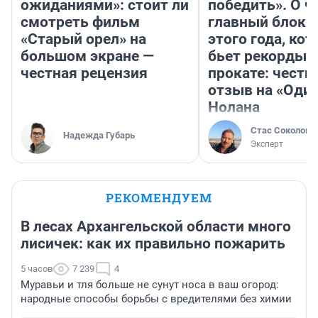
ожиданиями»: стоит ли
победить». О ч
смотреть фильм
главный блокб
«Старый орел» на
этого года, ко
большом экране —
бьет рекорды 
честная рецензия
прокате: честн
отзыв на «Оди
Нолана
Стас Соколов
Надежда Губарь
Эксперт
РЕКОМЕНДУЕМ
В лесах Архангельской области много
лисичек: как их правильно пожарить
5 часов
7 239
4
Муравьи и тля больше не сунут носа в ваш огород:
народные способы борьбы с вредителями без химии