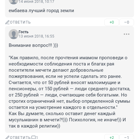
14 июня 2018, 10:17
ембаева лучший город земли
+0
–0
ОТВЕТИТЬ
Гость
13 июня 2018, 16:55
Внимание вопрос!!! )))

"Как правило, после прочтения имамом проповеди о 
необходимости соблюдения поста и благах рая 
посетители мечети делают добровольные 
пожертвования, если не успели сделать это ранее. 
Считается, что от 50 рублей вносят малоимущие и 
пенсионеры, от 150 рублей — люди среднего достатка, 
от 250 рублей — люди, считающие себя богатыми. Но 
строгих ограничений нет, выбор определенной суммы 
остается на усмотрение каждого в отдельности."

Как Вы думаете, сколько оставит денег каждый 
мусульманин в мечети?!))) Психология, не иначе!)) И 
так в каждой религии))
+2
–1
ОТВЕТИТЬ
1