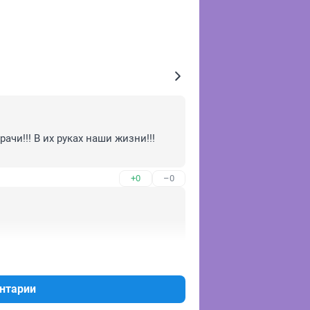
и!!! В их руках наши жизни!!! 

+0
–0
+0
–1
нтарии