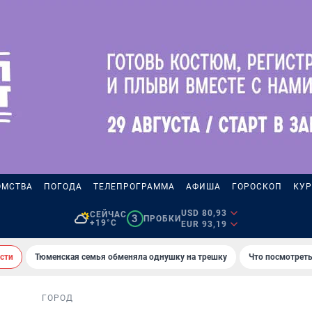
ОМСТВА
ПОГОДА
ТЕЛЕПРОГРАММА
АФИША
ГОРОСКОП
КУР
USD 80,93
СЕЙЧАС
3
ПРОБКИ
+19°C
EUR 93,19
сти
Тюменская семья обменяла однушку на трешку
Что посмотреть
ГОРОД