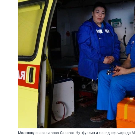
Малышку спасали врач Салават Нутфуллин и фельдшер Фарида 