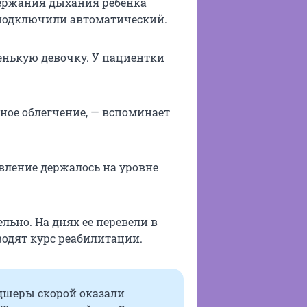
держания дыхания ребенка
 подключили автоматический.
енькую девочку. У пациентки
мное облегчение, — вспоминает
авление держалось на уровне
льно. На днях ее перевели в
оводят курс реабилитации.
дшеры скорой оказали