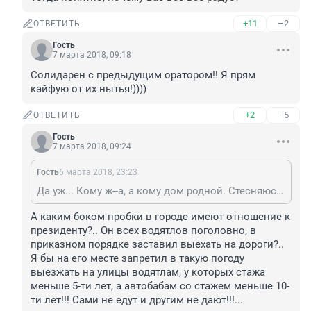
+11
–2
ОТВЕТИТЬ
Гость
7 марта 2018, 09:18
Солидарен с предыдущим оратором!! Я прям 
кайфую от их нытья!))))
+2
–5
ОТВЕТИТЬ
Гость
7 марта 2018, 09:24
Гость
6 марта 2018, 23:23
Да уж... Кому ж--а, а кому дом родной. Стесняюсь даже предположить, что именно из умений нашего царя-батюшки вызывает у Вас такой щенячий восторг. Кстати, как нравятся сегодняшние пробки в городе? И вчерашние? И з..ца на М4? Или не видно из тонированной "восьмерки"? Это не Вы, землячок, намедни с трибуны рухнули мимо сетки? Тогда понятно, почему Вас все-все радует
А каким боком пробки в городе имеют отношение к 
президенту?.. Он всех водятлов поголовно, в 
приказном порядке заставил выехать на дороги?.. 
Я бы на его месте запретил в такую погоду 
выезжать на улицы водятлам, у которых стажа 
меньше 5-ти лет, а автобабам со стажем меньше 10-
ти лет!!! Сами не едут и другим не дают!!!...