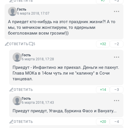
+7
–3
ОТВЕТИТЬ
Гость
6 марта 2018, 17:07
А приедет кто-нибудь на этот праздник жизни?! А то 
мы, то мячиком жонглируем, то ядерными 
боеголовками всем грозим!))
+32
–2
ОТВЕТИТЬ
5
Гость
6 марта 2018, 17:28
Приедут - Инфантино же приехал. Деньги не пахнут.

Глава МОКа в 14ом чуть ли не "калинку" в Сочи 
танцевал.
+14
–3
ОТВЕТИТЬ
Гость
6 марта 2018, 17:43
Приедут приедут, Уганда, Буркина Фасо и Вануату...
+20
–4
ОТВЕТИТЬ