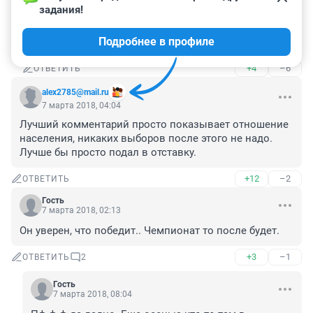
то, что для олигархов не ввели до сих пор 
задания!
прогрессивную шкалу налогообложения до 70% вас 
не смущает, а футбол прям поперек горла стоит, 
Подробнее в профиле
дышать не можете!
+4
–6
ОТВЕТИТЬ
alex2785@mail.ru
7 марта 2018, 04:04
Лучший комментарий просто показывает отношение 
населения, никаких выборов после этого не надо. 
Лучше бы просто подал в отставку.
+12
–2
ОТВЕТИТЬ
Гость
7 марта 2018, 02:13
Он уверен, что победит.. Чемпионат то после будет.
+3
–1
ОТВЕТИТЬ
2
Гость
7 марта 2018, 08:04