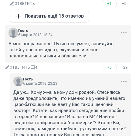
+1
–5
ОТВЕТИТЬ
Показать ещё 15 ответов
Гость
6 марта 2018, 18:24
А мне понравилось! Путин все умеет, завидуйте, 
какой у нас президент, скулящие и вечно 
недовольные нытики и облечители
+5
–29
ОТВЕТИТЬ
4
Гость
6 марта 2018, 23:23
Да уж... Кому ж--а, а кому дом родной. Стесняюсь 
даже предположить, что именно из умений нашего 
царя-батюшки вызывает у Вас такой щенячий 
восторг. Кстати, как нравятся сегодняшние пробки 
в городе? И вчерашние? И з..ца на М4? Или не 
видно из тонированной "восьмерки"? Это не Вы, 
землячок, намедни с трибуны рухнули мимо сетки? 
Тогда понятно, почему Вас все-все радует