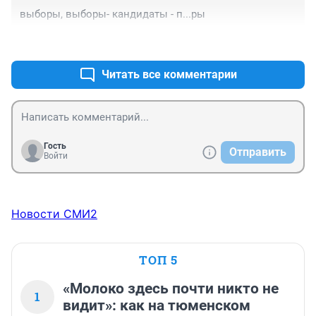
Посмотрите, кто нынче требуется на работу- одни 
выборы, выборы- кандидаты - п...ры
продавцы (менеджеры по продаже), хотя если ничего 
не производят, то и продавать скоро будет нечего, да 
+2
–0
и некому, потому что уровень жизни в России 
стремительно снижается. Больно на все смотреть...
Читать все комментарии
Гость
Отправить
Войти
Новости СМИ2
ТОП 5
«Молоко здесь почти никто не
1
видит»: как на тюменском