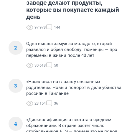
заводе делают продукты,
которые вы покупаете каждый
день
97 978
144
Одна вышла замуж за молодого, второй
2
развелся и обрел свободу: тюменцы — про
перемены в жизни после 40 лет
30 618
50
«Насиловал на глазах у связанных
3
родителей». Новый поворот в деле убийства
россиян в Таиланде
23 154
36
«Дисквалификация аттестата о среднем
4
образовании». В стране растет число
стобалльников ЕГЭ — почему это не повод