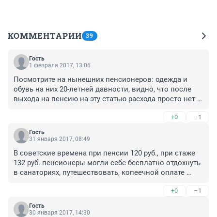
КОММЕНТАРИИ
39
Гость
1 февраля 2017, 13:06
Посмотрите на нынешних пенсионеров: одежда и 
обувь на них 20-летней давности, видно, что после 
выхода на пенсию на эту статью расхода просто нет 
денег, в магазинах покупают не то. что полезно и 
+0
–1
необходимо в таком возрасте, а что подешевле. Если 
посмотреть рацион пенсионера, то там кроме 
Гость
картошки, хлеба, молока и подсолнечного масла мало 
31 января 2017, 08:49
чего найдешь, из фруктов - только яблоки, да и то не 
В советские времена при пенсии 120 руб., при стаже 
всегда.

132 руб. пенсионеры могли себе бесплатно отдохнуть 
Основными статьями расхода являются коммуналка 
в санаториях, путешествовать, копеечной оплате 
и лекарства. Я уже не говорю о возможности сходить 
коммунальных услуг, транспорта. В пересчете на 
в театр или кинотеатр. Вы много видели там людей 
+0
–1
сегодняшние цены пенсия должна быть не меньше 40 
пенсионного возраста? А ведь все, чем сейчас живет 
000 руб. и то не будет тех возможностей когда была 
страна, создали эти люди. Сегодняшние только 
Гость
120 руб.
30 января 2017, 14:30
гробят заводы и разваливают все, что было создано. 