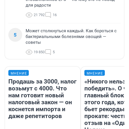
для радости
21 792
16
Может столкнуться каждый. Как бороться с
5
бактериальными болезнями овощей —
советы
19 850
5
МНЕНИЕ
МНЕНИЕ
Продашь за 3000, налог
«Никого нельз
возьмут с 4000. Что
победить». О ч
нам готовит новый
главный блокб
налоговый закон — он
этого года, ко
коснется импорта и
бьет рекорды 
даже репетиторов
прокате: честн
отзыв на «Оди