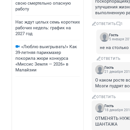
госкорпорациях)
свою смертельно опасную
улучшения жизни
работу
выполненную раб
Нас ждут целых семь коротких
ОТВЕТИТЬ
1
рабочих недель: график на
2027 год
Гость
5 января 201
«Люблю выигрывать!» Как
не на столько 
39-летняя парикмахер
покорила жюри конкурса
ОТВЕТИТЬ
«Миссис Земля — 2026» в
Гость
Малайзии
21 декабря 201
О каком росте во
Мозги пудрят вс
ОТВЕТИТЬ
Гость
18 декабря 201
ОТМЕНЯТЬ НУЖН
ШАНТАЖА