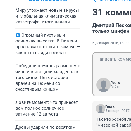
ПЕРЕЙТИ К ПУ
31 комм
Миру угрожают новые вирусы
и глобальная климатическая
катастрофа: итоги недели
Дмитрий Песков
только минфин
Огромный пустырь и
одинокая высотка. В Тюмени
6 декабря 2016, 18:00
продолжают строить кампус —
как он выглядит сейчас
Победили опухоль размером с
яйцо и вытащили младенца с
того света. Пять историй
врачей из Тюмени со
Гость
Войти
счастливым концом
Ловите момент: что принесет
Гость
вам полное солнечное
5 января 2017,
затмение 12 августа
Так кто ж себя 
"мизерной зарабо
Дроны ударили по десяткам