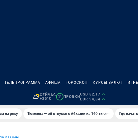
ТЕЛЕПРОГРАММА
АФИША
ГОРОСКОП
КУРСЫ ВАЛЮТ
ИГР
USD 82,17
СЕЙЧАС
2
ПРОБКИ
+25°C
EUR 94,84
ом на реку
Тюменка — об отпуске в Абхазии на 160 тысяч
Где начат