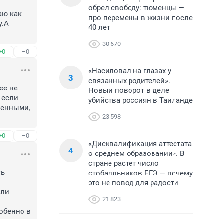
обрел свободу: тюменцы —
ю как 
про перемены в жизни после
.А 
40 лет
30 670
+0
–0
«Насиловал на глазах у
3
связанных родителей».
е не 
Новый поворот в деле
если 
убийства россиян в Таиланде
енными, 
23 598
+0
–0
«Дисквалификация аттестата
4
о среднем образовании». В
стране растет число
ь 
стобалльников ЕГЭ — почему
это не повод для радости
ли 
21 823
обенно в 