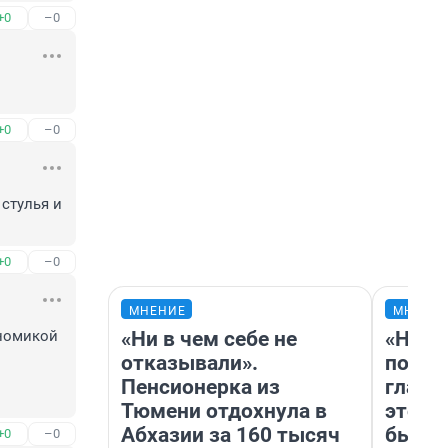
+0
–0
+0
–0
тулья и 
+0
–0
МНЕНИЕ
МНЕНИ
«Ни в чем себе не
«Нико
номикой 
отказывали».
побед
Пенсионерка из
главн
Тюмени отдохнула в
этого
Абхазии за 160 тысяч
бьет 
+0
–0