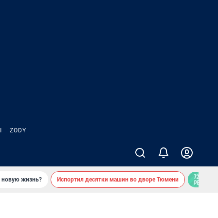
Ы
ZODY
ь новую жизнь?
Испортил десятки машин во дворе Тюмени