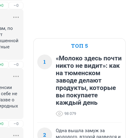
+0
–0
м, по 
т 
ышенной 
ТОП 5
тные 
«Молоко здесь почти
1
никто не видит»: как
+0
–0
на тюменском
заводе делают
продукты, которые
енсии 
себе не 
вы покупаете
азве о 
каждый день
иродных 
98 079
+0
–0
Одна вышла замуж за
2
молодого, второй развелся и