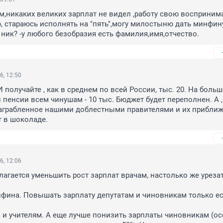
м,никаких великих зарплат не видел ,работу свою воспринима
 стараюсь исполнять на "пять",могу милостыню дать минфину
 ник? -у любого безобразия есть фамилия,имя,отчество.
6, 12:50
И получайте , как в среднем по всей России, тыс. 20. На больше
 пенсии всем чинушам - 10 тыс. Бюджет будет переполнен. А , 
аграбленное нашими доблестными правителями и их приближ
т в шоколаде.
6, 12:06
лагается уменьшить рост зарплат врачам, настолько же урезат
фина. Повышать зарплату депутатам и чиновникам только ес
 и учителям. А еще лучше понизить зарплаты чиновникам (ос