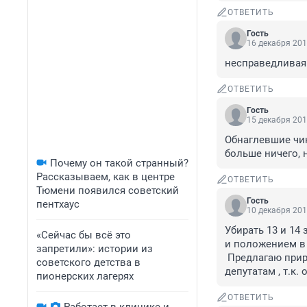
ОТВЕТИТЬ
Гость
16 декабря 201
несправедливая
ОТВЕТИТЬ
Гость
15 декабря 201
Обнаглевшие чин
больше ничего, 
Почему он такой странный?
Рассказываем, как в центре
ОТВЕТИТЬ
Тюмени появился советский
Гость
пентхаус
10 декабря 201
Убирать 13 и 14
«Сейчас бы всё это
и положением в с
запретили»: истории из
 Предлагаю приравнять по льготам и пенсиям бюджетников к госслужащим и 
советского детства в
депутатам , т.к.
пионерских лагерях
ОТВЕТИТЬ