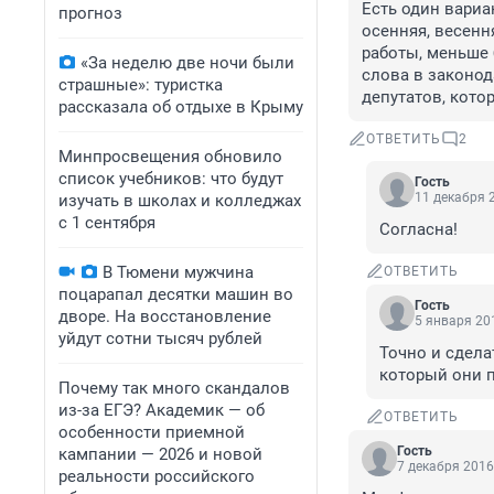
Есть один вариан
прогноз
осенняя, весенн
работы, меньше 
«За неделю две ночи были
слова в законода
страшные»: туристка
депутатов, кото
рассказала об отдыхе в Крыму
ОТВЕТИТЬ
2
Минпросвещения обновило
список учебников: что будут
Гость
11 декабря 2
изучать в школах и колледжах
с 1 сентября
Согласна!
В Тюмени мужчина
ОТВЕТИТЬ
поцарапал десятки машин во
Гость
дворе. На восстановление
5 января 201
уйдут сотни тысяч рублей
Точно и сдела
который они 
Почему так много скандалов
из-за ЕГЭ? Академик — об
ОТВЕТИТЬ
особенности приемной
Гость
кампании — 2026 и новой
7 декабря 2016
реальности российского