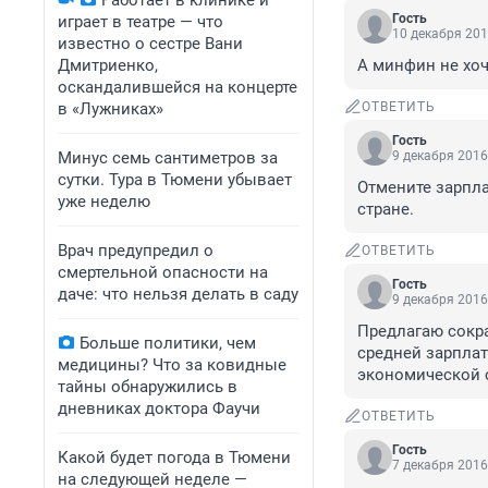
Работает в клинике и
Гость
играет в театре — что
10 декабря 201
известно о сестре Вани
Дмитриенко,
А минфин не хоч
оскандалившейся на концерте
в «Лужниках»
ОТВЕТИТЬ
Гость
Минус семь сантиметров за
9 декабря 2016
сутки. Тура в Тюмени убывает
Отмените зарпла
уже неделю
стране.
Врач предупредил о
ОТВЕТИТЬ
смертельной опасности на
Гость
даче: что нельзя делать в саду
9 декабря 2016
Предлагаю сокра
Больше политики, чем
средней зарплат
медицины? Что за ковидные
экономической с
тайны обнаружились в
дневниках доктора Фаучи
ОТВЕТИТЬ
Гость
Какой будет погода в Тюмени
7 декабря 2016
на следующей неделе —