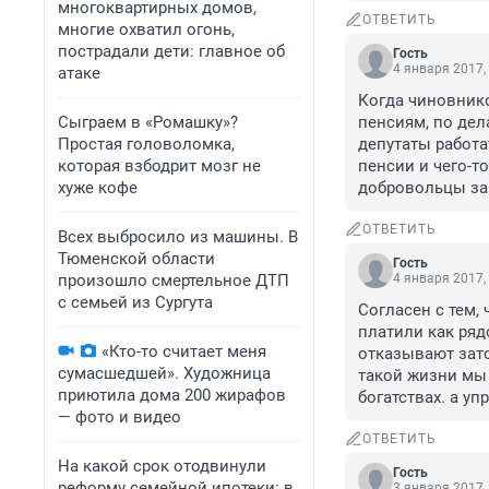
многоквартирных домов,
ОТВЕТИТЬ
многие охватил огонь,
пострадали дети: главное об
Гость
4 января 2017,
атаке
Когда чиновнико
Сыграем в «Ромашку»?
пенсиям, по дела
Простая головоломка,
депутаты работа
которая взбодрит мозг не
пенсии и чего-т
хуже кофе
добровольцы за
ОТВЕТИТЬ
Всех выбросило из машины. В
Тюменской области
Гость
произошло смертельное ДТП
4 января 2017,
с семьей из Сургута
Согласен с тем,
платили как ряд
«Кто-то считает меня
отказывают зато
сумасшедшей». Художница
такой жизни мы 
приютила дома 200 жирафов
богатствах. а у
— фото и видео
ОТВЕТИТЬ
На какой срок отодвинули
Гость
реформу семейной ипотеки: в
3 января 2017,