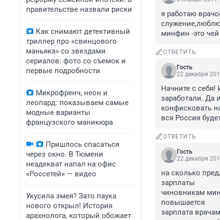
правительстве назвали риски
я работаю врачо
служение,люблю,
Как снимают детективный
минфин -это чей
триллер про «свинцового
маньяка» со звездами
ОТВЕТИТЬ
сериалов: фото со съемок и
Гость
первые подробности
22 декабря 201
Начните с себя! 
Микрофренч, неон и
заработали. Да и
леопард: показываем самые
конфисковать н
модные варианты
вся Россия буде
французского маникюра
ОТВЕТИТЬ
Пришлось спасаться
Гость
через окно. В Тюмени
22 декабря 201
неадекват напал на офис
на сколько пред
«Россетей» — видео
зарплаты

чиновникам мин
Укусила змея? Зато паука
повышается

нового открыл! История
зарплата врачам
арахнолога, который обожает