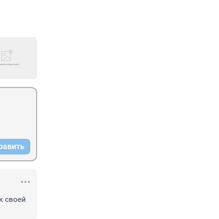
равить
 своей 