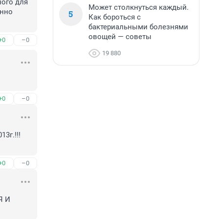
ого для 
Может столкнуться каждый.
нно 
5
Как бороться с
бактериальными болезнями
овощей — советы
+0
–0
19 880
+0
–0
г.!!! 
+0
–0
 И 