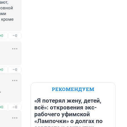
ют, 
овной 
ми 
 кроме 
+0
–0
+0
–0
РЕКОМЕНДУЕМ
 
«Я потерял жену, детей,
всё»: откровения экс-
+0
–0
рабочего уфимской
«Лампочки» о долгах по