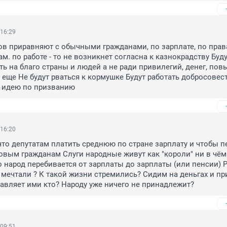
 16:29
в приравняют с обычными гражданами, по зарплате, по права
м. по работе - то не возникнет согласна к казнокрадству Буду
ть на благо страны и людей а не ради привилегий, денег, пов
о еще Не будут рваться к кормушке Будут работать добросовес
 идею по призванию
 16:20
 что депутатам платить среднюю по стране зарплату и чтобы п
овым гражданам Слуги народные живут как "короли" ни в чём 
 народ перебивается от зарплаты до зарплаты (или пенсии) Р
мечтали ? К такой жизни стремились? Сидим на деньгах и пр
правляет ими кто? Народу уже ничего не принадлежит?
 09:51