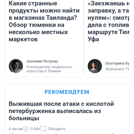
Какие странные
«Заезжаешь на
продукты можно найти
заправку, а там
в магазинах Таиланда?
нулям»: смотри
Обзор тюменки на
дела с топливо
несколько местных
маршруте Тюм
маркетов
Уфа
Аксиния Петрова
Екатерина Бур
Руководитель модельного
Журналист 72.R
агентства в Тюмени
РЕКОМЕНДУЕМ
Выжившая после атаки с кислотой
петербурженка выписалась из
больницы
6 часов
3 044
Обсудить