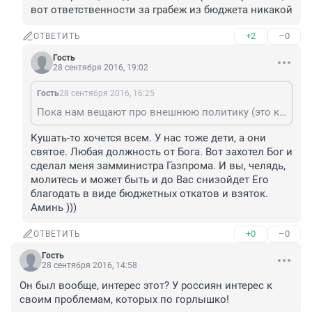
вот ответственности за грабеж из бюджета никакой
+2
–0
ОТВЕТИТЬ
Гость
28 сентября 2016, 19:02
Гость
28 сентября 2016, 16:25
Пока нам вещают про внешнюю политику (это конечно тоже нужно), нашу страну разворовывают наши изнутри, грабя безнаказанно миллиарды. А потом кричат, что денег нет..... Поражают размахи, а вот ответственности за грабеж из бюджета никакой
Кушать-то хочется всем. У нас тоже дети, а они 
святое. Любая должность от Бога. Вот захотел Бог и 
сделал меня замминистра Газпрома. И вы, челядь, 
молитесь и может быть и до Вас снизойдет Его 
благодать в виде бюджетных откатов и взяток. 
Аминь )))
+0
–0
ОТВЕТИТЬ
Гость
28 сентября 2016, 14:58
Он был вообще, интерес этот? У россиян интерес к 
своим проблемам, которых по горлышко!