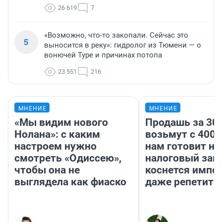
26 619
7
«Возможно, что-то закопали. Сейчас это
5
выносится в реку»: гидролог из Тюмени — о
вонючей Туре и причинах потопа
23 551
216
МНЕНИЕ
МНЕНИЕ
«Мы видим нового
Продашь за 300
Нолана»: с каким
возьмут с 4000
настроем нужно
нам готовит н
смотреть «Одиссею»,
налоговый зако
чтобы она не
коснется импор
выглядела как фиаско
даже репетито