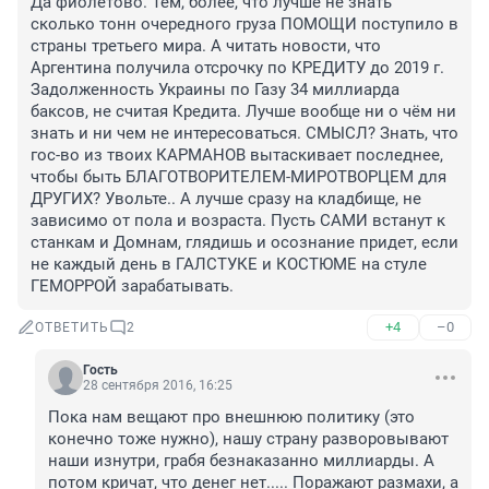
Да фиолетово. Тем, более, что лучше не знать 
сколько тонн очередного груза ПОМОЩИ поступило в 
страны третьего мира. А читать новости, что 
Аргентина получила отсрочку по КРЕДИТУ до 2019 г. 
Задолженность Украины по Газу 34 миллиарда 
баксов, не считая Кредита. Лучше вообще ни о чём ни 
знать и ни чем не интересоваться. СМЫСЛ? Знать, что 
гос-во из твоих КАРМАНОВ вытаскивает последнее, 
чтобы быть БЛАГОТВОРИТЕЛЕМ-МИРОТВОРЦЕМ для 
ДРУГИХ? Увольте.. А лучше сразу на кладбище, не 
зависимо от пола и возраста. Пусть САМИ встанут к 
станкам и Домнам, глядишь и осознание придет, если 
не каждый день в ГАЛСТУКЕ и КОСТЮМЕ на стуле 
ГЕМОРРОЙ зарабатывать.
+4
–0
ОТВЕТИТЬ
2
Гость
28 сентября 2016, 16:25
Пока нам вещают про внешнюю политику (это 
конечно тоже нужно), нашу страну разворовывают 
наши изнутри, грабя безнаказанно миллиарды. А 
потом кричат, что денег нет..... Поражают размахи, а 