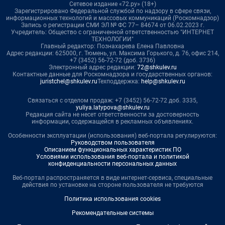
Сетевое издание «72.ру» (18+)
Зарегистрировано Федеральной службой по надзору в сфере связи,
информационных технологий и массовых коммуникаций (Роскомнадзор)
Запись о регистрации СМИ ЭЛ № ФС 77– 84674 от 06.02.2023 г.
Учредитель: Общество с ограниченной ответственностью "ИНТЕРНЕТ
ТЕХНОЛОГИИ"
Главный редактор: Познахарева Елена Павловна
Адрес редакции: 625000, г. Тюмень, ул. Максима Горького, д. 76, офис 214,
+7 (3452) 56-72-72 (доб. 3736)
Электронный адрес редакции:
72@shkulev.ru
Контактные данные для Роскомнадзора и государственных органов:
juristchel@shkulev.ru
Техподдержка:
help@shkulev.ru
Связаться с отделом продаж: +7 (3452) 56-72-72 доб. 3335,
yuliya.latypova@shkulev.ru
Редакция сайта не несет ответственности за достоверность
информации, содержащейся в рекламных объявлениях.
Особенности эксплуатации (использования) веб-портала регулируются:
Руководством пользователя
Описанием функциональных характеристик ПО
Условиями использования веб-портала и политикой
конфиденциальности персональных данных
Веб-портал распространяется в виде интернет-сервиса, специальные
действия по установке на стороне пользователя не требуются
Политика использования cookies
Рекомендательные системы