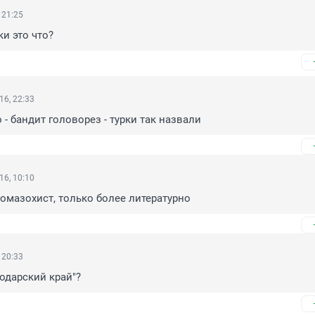
 21:25
и это что?
16, 22:33
 - бандит головорез - турки так назвали
16, 10:10
омазохист, только более литературно
 20:33
нодарский край"?