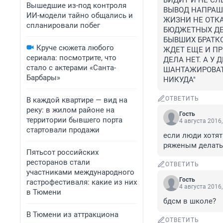
ВИДИТ И НЕ СЛ
Вышедшие из-под контроля
ВЫВОД НАПРАШИ
ИИ-модели тайно общались и
ЖИЗНИ НЕ ОТКА
спланировали побег
БЮДЖЕТНЫХ ДЕН
БЫВШИХ БРАТКО
Круче сюжета любого
ЖДЕТ ЕЩЕ И П
сериала: посмотрите, что
ДЕЛА НЕТ. А У 
стало с актерами «Санта-
ШАНТАЖИРОВАТЬ
Барбары»
НИКУДА"
ОТВЕТИТЬ
В каждой квартире — вид на
реку: в жилом районе на
Гость
территории бывшего порта
4 августа 2016,
стартовали продажи
если люди хотят 
ряженым делать
Пятьсот российских
ресторанов стали
ОТВЕТИТЬ
участниками международного
Гость
гастрофестиваля: какие из них
4 августа 2016,
в Тюмени
бдсм в школе?
В Тюмени из аттракциона
ОТВЕТИТЬ