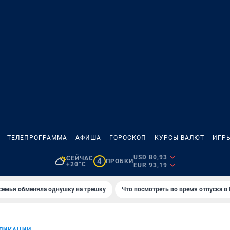
ТЕЛЕПРОГРАММА
АФИША
ГОРОСКОП
КУРСЫ ВАЛЮТ
ИГР
USD 80,93
СЕЙЧАС
4
ПРОБКИ
+20°C
EUR 93,19
семья обменяла однушку на трешку
Что посмотреть во время отпуска в