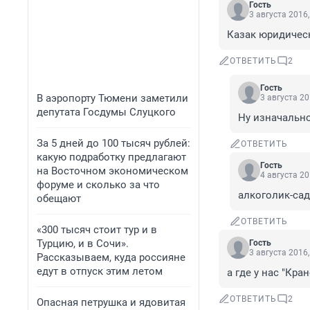
Гость
3 августа 2016,
Казак юридическ
ОТВЕТИТЬ
2
Гость
В аэропорту Тюмени заметили
3 августа 20
депутата Госдумы Слуцкого
Ну изначально
За 5 дней до 100 тысяч рублей:
ОТВЕТИТЬ
какую подработку предлагают
Гость
на Восточном экономическом
4 августа 20
форуме и сколько за что
алкоголик-сад
обещают
ОТВЕТИТЬ
«300 тысяч стоит тур и в
Турцию, и в Сочи».
Гость
3 августа 2016,
Рассказываем, куда россияне
едут в отпуск этим летом
а где у нас "Кра
ОТВЕТИТЬ
2
Опасная петрушка и ядовитая