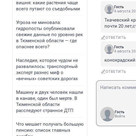
вишня: какие растения чаще
Гость
всего путают со съедобными
4 августа 20
Ткачевский кр
Угроза не миновала:
почти 20 лет,
гидропосты опубликовали
свежие данные по уровню рек
ОТВЕТИТЬ
в Тюменской области — где
опаснее всего?
Гость
4 августа 20
конокрадский
Наследие, которое чудом не
развалилось: транспортный
ОТВЕТИТЬ
эксперт разнес миф о
«вечных» советских дорогах
Машину и двух человек нашли
в канаве, один был мертв. В
Тюменской области
расследуют странное ДТП
Гость
Войти
Что мешает получать большую
пенсию: список главных