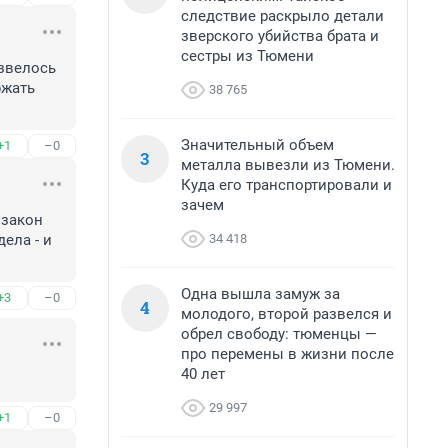
следствие раскрыло детали
зверского убийства брата и
сестры из Тюмени
звелось 
жать 
38 765
Значительный объем
+1
–0
3
металла вывезли из Тюмени.
Куда его транспортировали и
зачем
закон 
34 418
ела - и 
Одна вышла замуж за
+3
–0
4
молодого, второй развелся и
обрел свободу: тюменцы —
про перемены в жизни после
40 лет
29 997
+1
–0