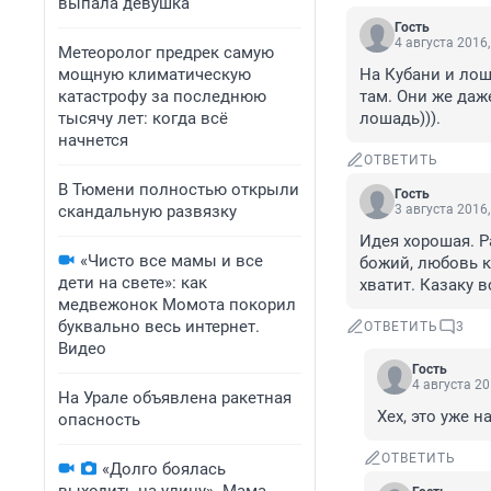
выпала девушка
Гость
4 августа 2016,
Метеоролог предрек самую
мощную климатическую
На Кубани и лош
катастрофу за последнюю
там. Они же даже
тысячу лет: когда всё
лошадь))).
начнется
ОТВЕТИТЬ
В Тюмени полностью открыли
Гость
скандальную развязку
3 августа 2016,
Идея хорошая. Р
«Чисто все мамы и все
божий, любовь к 
дети на свете»: как
хватит. Казаку 
медвежонок Момота покорил
буквально весь интернет.
ОТВЕТИТЬ
3
Видео
Гость
4 августа 20
На Урале объявлена ракетная
Хех, это уже н
опасность
ОТВЕТИТЬ
«Долго боялась