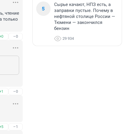
Сырье качают, НПЗ есть, а
5
заправки пустые. Почему в
, чтение 
нефтяной столице России —
а только 
Тюмени — закончился
бензин
+0
–0
29 934
+1
–0
+5
–1