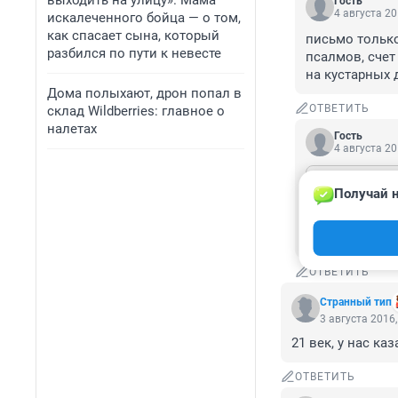
выходить на улицу». Мама
Гость
4 августа 20
искалеченного бойца — о том,
как спасает сына, который
письмо только
разбился по пути к невесте
псалмов, счет
на кустарных 
Дома полыхают, дрон попал в
ОТВЕТИТЬ
склад Wildberries: главное о
налетах
Гость
4 августа 20
Гость
4 августа 
Получай н
Хех, это уже
высшее кизяч
ОТВЕТИТЬ
Странный тип
3 августа 2016,
21 век, у нас ка
ОТВЕТИТЬ