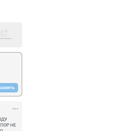
равить
ДУ 
ПОР НЕ 