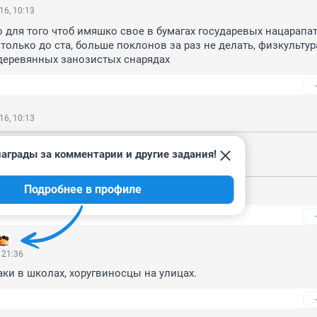
16, 10:13
 для того чтоб имяшко свое в бумагах государевых нацарапать
 только до ста, больше поклонов за раз не делать, физкультур
деревянных занозистых снарядах
16, 10:13
2016, 04:29
аграды за комментарии и другие задания!
 на высшее тянет.
Подробнее в профиле
ье
 21:36
заки в школах, хоругвиносцы на улицах.