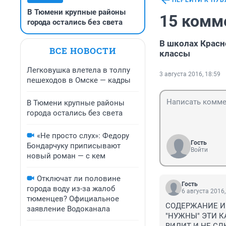
ПЕРЕЙТИ К ПУ
В Тюмени крупные районы
15 комм
города остались без света
В школах Краcн
ВСЕ НОВОСТИ
классы
Легковушка влетела в толпу
3 августа 2016, 18:59
пешеходов в Омске — кадры
В Тюмени крупные районы
города остались без света
«Не просто слух»: Федору
Гость
Бондарчуку приписывают
Войти
новый роман — с кем
Отключат ли половине
Гость
города воду из-за жалоб
6 августа 2016,
тюменцев? Официальное
СОДЕРЖАНИЕ И
заявление Водоканала
"НУЖНЫ" ЭТИ К