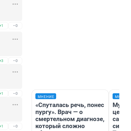
+1
–0
+3
–0
+1
–0
МНЕНИЕ
МНЕНИ
«Спуталась речь, понес
Музей
пургу». Врач — о
церко
смертельном диагнозе,
самоц
который сложно
симво
+1
–0