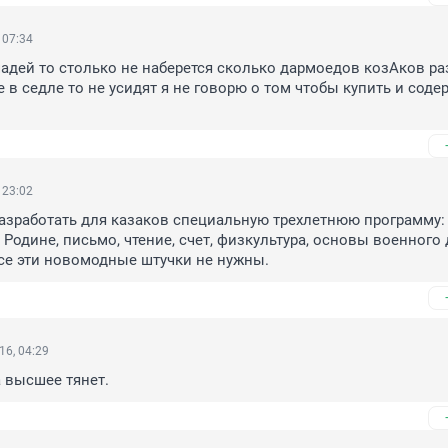
 07:34
адей то столько не наберется сколько дармоедов козАков ра
 в седле то не усидят я не говорю о том чтобы купить и содер
 23:02
азработать для казаков специальную трехлетнюю программу: 
Родине, письмо, чтение, счет, физкультура, основы военного д
все эти новомодные штучки не нужны.
16, 04:29
а высшее тянет.