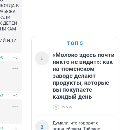
, 
КОГДА В 
АБЕЖА 
АЛИ 
 ДЕТЕЙ 
НИКАМ 
ИЙ ИЛИ 
ТОП 5
«Молоко здесь почти
1
+0
–0
никто не видит»: как
на тюменском
заводе делают
продукты, которые
вы покупаете
каждый день
+2
–0
96 536
Думали, что говорят с
2
+1
–0
полицейским. Тайское