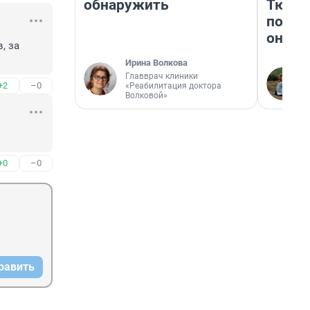
обнаружить
Тюмен
поеха
они т
 за 
Ирина Волкова
Главврач клиники
+2
–0
«Реабилитация доктора
Волковой»
+0
–0
равить