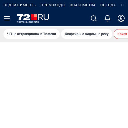
НЕДВИЖИМОСТЬ
ПРОМОКОДЫ
ЗНАКОМСТВА
ПОГОДА
ТЕ
ЧП на аттракционах в Тюмени
Квартиры с видом на реку
Какая