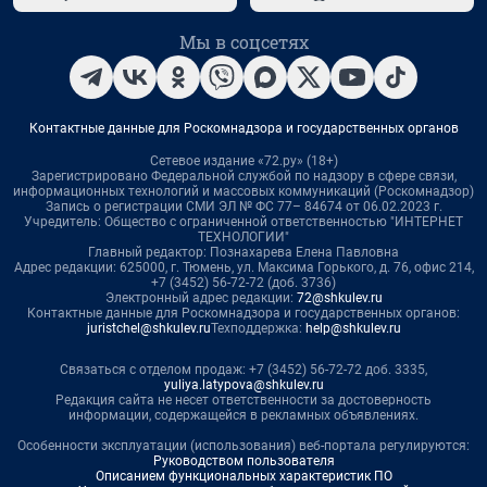
Мы в соцсетях
Контактные данные для Роскомнадзора и государственных органов
Сетевое издание «72.ру» (18+)
Зарегистрировано Федеральной службой по надзору в сфере связи,
информационных технологий и массовых коммуникаций (Роскомнадзор)
Запись о регистрации СМИ ЭЛ № ФС 77– 84674 от 06.02.2023 г.
Учредитель: Общество с ограниченной ответственностью "ИНТЕРНЕТ
ТЕХНОЛОГИИ"
Главный редактор: Познахарева Елена Павловна
Адрес редакции: 625000, г. Тюмень, ул. Максима Горького, д. 76, офис 214,
+7 (3452) 56-72-72 (доб. 3736)
Электронный адрес редакции:
72@shkulev.ru
Контактные данные для Роскомнадзора и государственных органов:
juristchel@shkulev.ru
Техподдержка:
help@shkulev.ru
Связаться с отделом продаж: +7 (3452) 56-72-72 доб. 3335,
yuliya.latypova@shkulev.ru
Редакция сайта не несет ответственности за достоверность
информации, содержащейся в рекламных объявлениях.
Особенности эксплуатации (использования) веб-портала регулируются:
Руководством пользователя
Описанием функциональных характеристик ПО