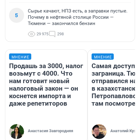
Сырье качают, НПЗ есть, а заправки пустые.
5
Почему в нефтяной столице России —
Тюмени — закончился бензин
29 975
298
МНЕНИЕ
МНЕНИЕ
Продашь за 3000, налог
Самая доступн
возьмут с 4000. Что
заграница. Тю
нам готовит новый
отправился на
налоговый закон — он
в казахстански
коснется импорта и
Петропавловск
даже репетиторов
там посмотрет
Анастасия Завгородняя
Анатолий Кузн