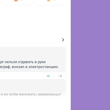
рт нельзя отдавать в руки 
леграф, вокзал и электростанцию.
+0
–0
" и во всём виноваты американцы!
+0
–0