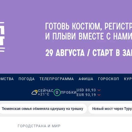
ОМСТВА
ПОГОДА
ТЕЛЕПРОГРАММА
АФИША
ГОРОСКОП
КУР
USD 80,93
СЕЙЧАС
0
ПРОБКИ
+21°C
EUR 93,19
Тюменская семья обменяла однушку на трешку
Новый мост через Туру
ГОРОД
СТРАНА И МИР