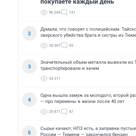
покупаете каждый день
96 244
131
Думали, что говорят с полицейским. Тайск
2
зверского убийства брата и сестры из Тюм
38 367
43
Значительный объем металла вывезли из Т
3
транспортировали и зачем
34 311
Одна вышла замуж за молодого, второй ра
4
— про перемены в жизни после 40 лет
29 871
47
Сырье качают, НПЗ есть, а заправки пусты
5
России — Тюмени — закончился бензин