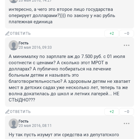
20 мая 2016, 14:27
интересно, а чего это второе лицо государства 
оперирует долларами?)))) по закону у нас рубль 
платежная единица
+2
–0
ОТВЕТИТЬ
Гость
20 мая 2016, 09:33
А минималку по зарплате аж до 7.500 руб. с 01 июля 
соотнести с ценами? А сколько этот МРОТ в 
долларах? А публично побираться на лечение 
больным детям и называть это 
благотворительностью? А здоровым детям не хватает 
мест в детских садах уже несколько лет, теперь та же 
волна докатилась до школ и летних лагерей... НЕ 
СТЫДНО???
+2
–0
ОТВЕТИТЬ
Гость
20 мая 2016, 08:11
Ну так пусть изумут эти средства из депутатского 