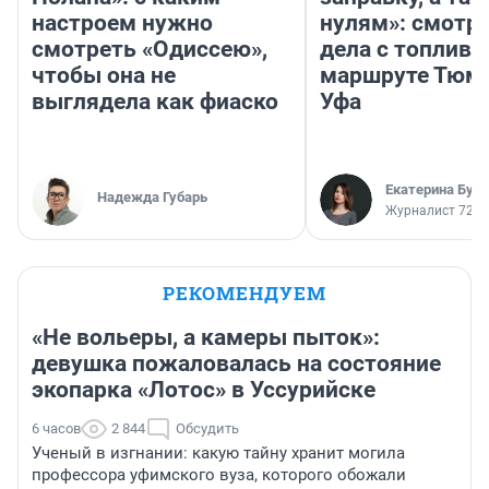
настроем нужно
нулям»: смотри
смотреть «Одиссею»,
дела с топливо
чтобы она не
маршруте Тюм
выглядела как фиаско
Уфа
Екатерина Бур
Надежда Губарь
Журналист 72.R
РЕКОМЕНДУЕМ
«Не вольеры, а камеры пыток»:
девушка пожаловалась на состояние
экопарка «Лотос» в Уссурийске
6 часов
2 844
Обсудить
Ученый в изгнании: какую тайну хранит могила
профессора уфимского вуза, которого обожали