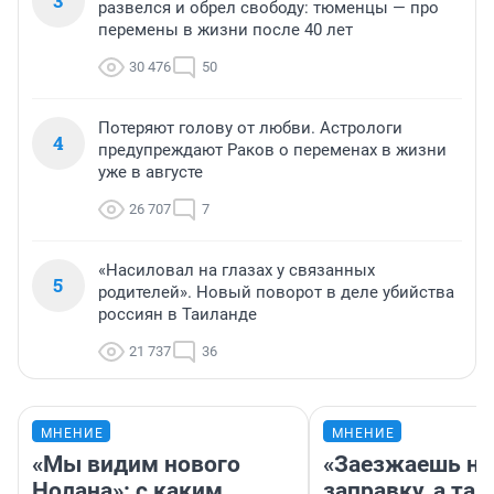
3
развелся и обрел свободу: тюменцы — про
перемены в жизни после 40 лет
30 476
50
Потеряют голову от любви. Астрологи
4
предупреждают Раков о переменах в жизни
уже в августе
26 707
7
«Насиловал на глазах у связанных
5
родителей». Новый поворот в деле убийства
россиян в Таиланде
21 737
36
МНЕНИЕ
МНЕНИЕ
«Мы видим нового
«Заезжаешь на
Нолана»: с каким
заправку, а там