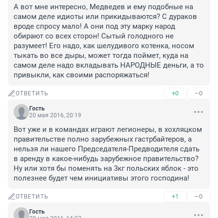
А вот мне интересно, Медведев и ему подобные на 
самом деле идиоты или прикидываются? С дураков 
вроде спросу мало! А они под эту марку народ 
обирают со всех сторон! Сытый голодного не 
разумеет! Его надо, как шелудивого котенка, носом 
тыкать во все дыры, может тогда поймет, куда на 
самом деле надо вкладывать НАРОДНЫЕ деньги, а то 
привыкли, как своими распоряжаться!
+0
–0
ОТВЕТИТЬ
Гость
20 мая 2016, 20:19
Вот уже и в командах играют легионеры, в хохляцком 
правительстве полно зарубежных гастрбайтеров, а 
нельзя ли нашего Председателя-Предводителя сдать 
в аренду в какое-нибудь зарубежное правительство? 
Ну или хотя бы поменять на 3кг польских яблок - это 
полезнее будет чем инициативы этого господина!
+1
–0
ОТВЕТИТЬ
Гость