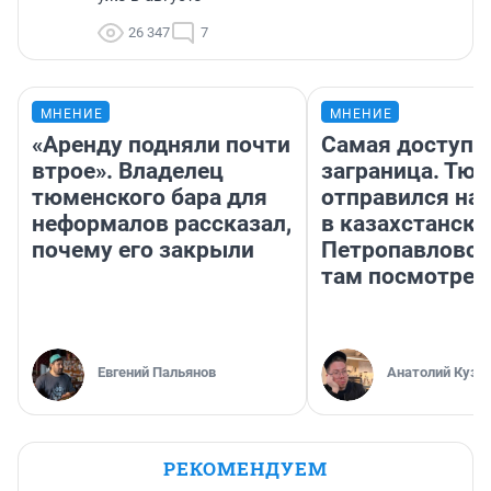
26 347
7
МНЕНИЕ
МНЕНИЕ
«Аренду подняли почти
Самая доступн
втрое». Владелец
заграница. Тю
тюменского бара для
отправился на
неформалов рассказал,
в казахстански
почему его закрыли
Петропавловск
там посмотрет
Евгений Пальянов
Анатолий Кузн
РЕКОМЕНДУЕМ