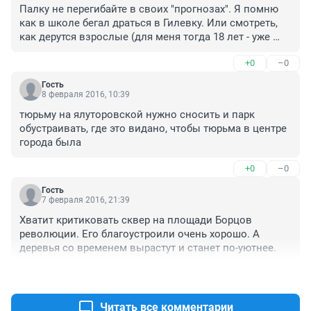
Палку не перегибайте в своих "прогнозах". Я помню 
как в школе бегал драться в Гилевку. Или смотреть, 
как дерутся взрослые (для меня тогда 18 лет - уже 
взрослее некуда) парни. И сколько там было убийств. 
+0
–0
До сих пор есть в Гилевской места, в березняке, они 
правда все заросли, но там полно самостийных 
Гость
памятников, на которых эпитафии 17-20 летним 
8 февраля 2016, 10:39
ребятишкам написаны....

тюрьму на ялуторовской нужно сносить и парк 
А сейчас в Гилевке гулять можно круглосуточно, и не 
обустраивать, где это видано, чтобы тюрьма в центре 
страшно и уютно и красиво. 

города была
А чтобы в Затюменском стало так же на это у нас и 
есть общественность, а общественность у нас кто? 
+0
–0
Правильно - мы сами. Кто готов опу в кулак и 
следить за устройством парка?
Гость
7 февраля 2016, 21:39
Хватит критиковать сквер на площади Борцов 
революции. Его благоустроили очень хорошо. А 
деревья со временем вырастут и станет по-уютнее.
+1
–2
Читать все комментарии