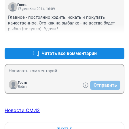
носит. Если вещи хорошие, почему бы их не носить. 
Гость
Сейчас второму несколько раз новые вещи покупала, 
17 декабря 2014, 16:09
так они ему не подходили пришлось сдавать и брать 
Главное - постоянно ходить, искать и покупать 
вещи племянников. Иногда даже приятно бывает, 
качественное. Это как на рыбалке - не всегда будет 
когда видишь на сыне вещь, в которой любимый 
рыбка (покупка). Удачи !
племянник ходил в аналогичном возрасте.
+0
–0
Читать все комментарии
Гость
Отправить
Войти
Новости СМИ2