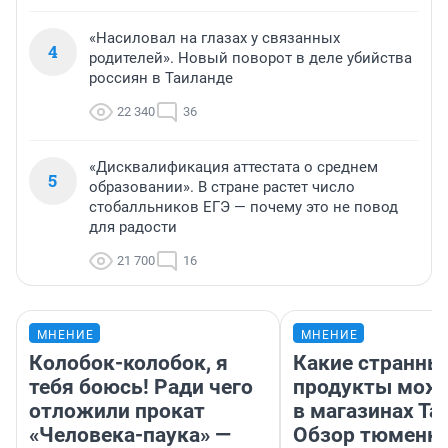
«Насиловал на глазах у связанных
4
родителей». Новый поворот в деле убийства
россиян в Таиланде
22 340
36
«Дисквалификация аттестата о среднем
5
образовании». В стране растет число
стобалльников ЕГЭ — почему это не повод
для радости
21 700
16
МНЕНИЕ
МНЕНИЕ
Колобок-колобок, я
Какие странны
тебя боюсь! Ради чего
продукты можн
отложили прокат
в магазинах Та
«Человека-паука» —
Обзор тюменки