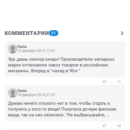
КОММЕНТАРИИ
31
Гость
19 декабря 2014, 12:41
Ура ,дашь секонд-хэнды! Производители западных 
марок остановили завоз товаров в российские 
магазины. Вперед в "назад в 90-е "
+1
–1
Гость
18 декабря 2014, 21:57
Думаю ничего плохого нет в том, чтобы отдать и 
получить у кого-то вещи! Покупала дочери финские 
вещи, так на них написано: "Не выбрасывайте, 
пожалуйста, вещи, а отдайте их тем, кто нуждается". У 
+1
–0
нас в семье финский зимний костюм уже 4 ребенок 