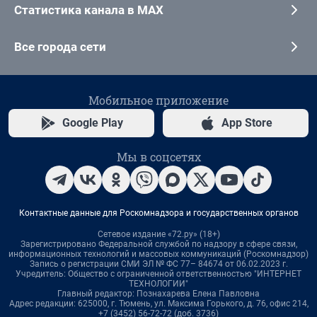
Статистика канала в MAX
Все города сети
Мобильное приложение
Google Play
App Store
Мы в соцсетях
Контактные данные для Роскомнадзора и государственных органов
Сетевое издание «72.ру» (18+)
Зарегистрировано Федеральной службой по надзору в сфере связи,
информационных технологий и массовых коммуникаций (Роскомнадзор)
Запись о регистрации СМИ ЭЛ № ФС 77– 84674 от 06.02.2023 г.
Учредитель: Общество с ограниченной ответственностью "ИНТЕРНЕТ
ТЕХНОЛОГИИ"
Главный редактор: Познахарева Елена Павловна
Адрес редакции: 625000, г. Тюмень, ул. Максима Горького, д. 76, офис 214,
+7 (3452) 56-72-72 (доб. 3736)