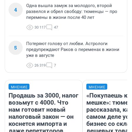
Одна вышла замуж за молодого, второй
4
развелся и обрел свободу: тюменцы — про
перемены в жизни после 40 лет
30 117
47
Потеряют голову от любви. Астрологи
5
предупреждают Раков о переменах в жизни
уже в августе
26 319
7
МНЕНИЕ
МНЕНИЕ
Продашь за 3000, налог
«Покупаешь ко
возьмут с 4000. Что
мешке»: тюмен
нам готовит новый
рассказала, как
налоговый закон — он
самом деле ус
коснется импорта и
бизнес со скл
даже репетиторов
дешевых това