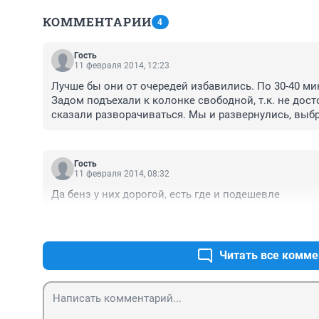
КОММЕНТАРИИ
4
Гость
11 февраля 2014, 12:23
Лучше бы они от очередей избавились. По 30-40 мин
Задом подъехали к колонке свободной, т.к. не досто
сказали разворачиваться. Мы и развернулись, выбр
уехали на другую заправку (где самообслужка, кстат
ногой в газпром. Кстати, ни разу не видела, чтобы 
несколько месяцев. Мне не нужен ваш сервис, я мог
Гость
нужно время экономить, а не терять его на ваших з
11 февраля 2014, 08:32
Да бенз у них дорогой, есть где и подешевле
Читать все комме