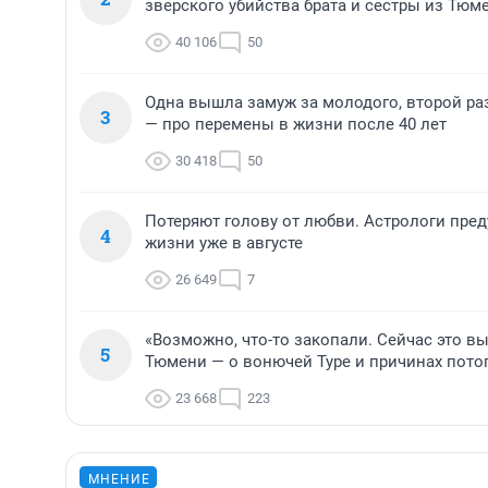
зверского убийства брата и сестры из Тюм
40 106
50
Одна вышла замуж за молодого, второй ра
3
— про перемены в жизни после 40 лет
30 418
50
Потеряют голову от любви. Астрологи пре
4
жизни уже в августе
26 649
7
«Возможно, что-то закопали. Сейчас это вы
5
Тюмени — о вонючей Туре и причинах пото
23 668
223
МНЕНИЕ