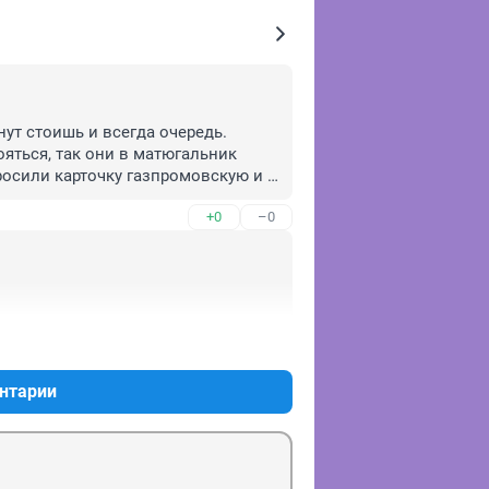
ут стоишь и всегда очередь. 
яться, так они в матюгальник 
осили карточку газпромовскую и 
и, и никаких очередей). Больше ни 
+0
–0
там не было очередей последние 
у сама вставить пистолет. Мне 
аправках в бестолковых очередях.
+0
–0
нтарии