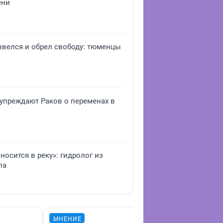
ени
звелся и обрел свободу: тюменцы
дупреждают Раков о переменах в
носится в реку»: гидролог из
па
МНЕНИЕ
МНЕНИЕ