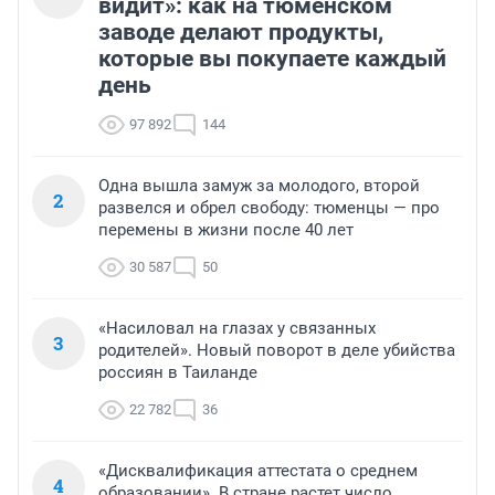
видит»: как на тюменском
заводе делают продукты,
которые вы покупаете каждый
день
97 892
144
Одна вышла замуж за молодого, второй
2
развелся и обрел свободу: тюменцы — про
перемены в жизни после 40 лет
30 587
50
«Насиловал на глазах у связанных
3
родителей». Новый поворот в деле убийства
россиян в Таиланде
22 782
36
«Дисквалификация аттестата о среднем
4
образовании». В стране растет число