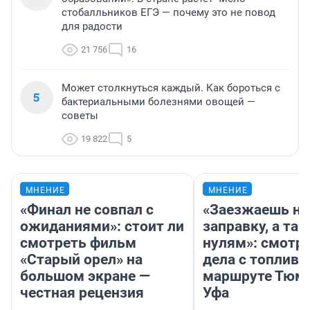
стобалльников ЕГЭ — почему это не повод
для радости
21 756
16
Может столкнуться каждый. Как бороться с
5
бактериальными болезнями овощей —
советы
19 822
5
МНЕНИЕ
МНЕНИЕ
«Финал не совпал с
«Заезжаешь на
ожиданиями»: стоит ли
заправку, а там
смотреть фильм
нулям»: смотри
«Старый орел» на
дела с топливо
большом экране —
маршруте Тюм
честная рецензия
Уфа