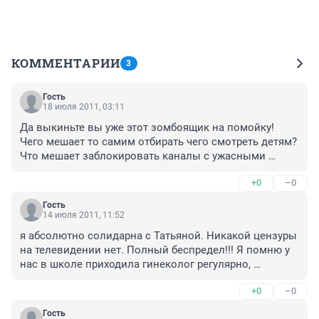
КОММЕНТАРИИ
3
Гость
18 июля 2011, 03:11
Да выкиньте вы уже этот зомбоящик на помойку! 
Чего мешает то самим отбирать чего смотреть детям? 
Что мешает заблокировать каналы с ужасными 
сериалами? Что мешает заблокировать доступ к 
+0
–0
определенным сайтам? Что мешает показывать 
добрые фильмы без сцен насилия и разврата? Да 
Гость
больше времени уделять воспитанию и занимать 
14 июля 2011, 11:52
ребенка посещением кружков и секций? Ан нет, 
я абсолютно солидарна с Татьяной. Никакой цензуры 
придут уставшие и на диван на боковую сериалы 
на телевидении нет. Полный беспредел!!! Я помню у 
бесмысленные смотреть, включат новости и еще 
нас в школе приходила гинеколог регулярно, 
ноют, что тв с Америкой виноваты во всем. А дети 
примерно раз в четверть и готовила нас к половому 
сами по себе болтаются в это время. В головах весь 
+0
–0
созреванию. Проводились многочисленные беседы. 
хаос, в головах!
И в результате (я до сих пор общаюсь с некоторыми 
Гость