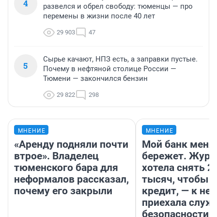
4
развелся и обрел свободу: тюменцы — про
перемены в жизни после 40 лет
29 903
47
Сырье качают, НПЗ есть, а заправки пустые.
5
Почему в нефтяной столице России —
Тюмени — закончился бензин
29 822
298
МНЕНИЕ
МНЕНИЕ
«Аренду подняли почти
Мой банк меня
втрое». Владелец
бережет. Журн
тюменского бара для
хотела снять 2
неформалов рассказал,
тысяч, чтобы п
почему его закрыли
кредит, — к не
приехала служ
безопасности