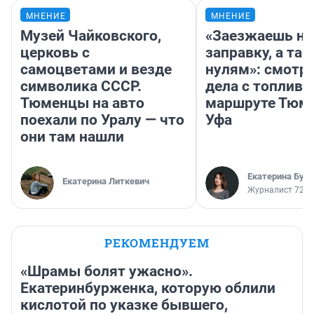
МНЕНИЕ
МНЕНИЕ
Музей Чайковского,
«Заезжаешь на
церковь с
заправку, а там
самоцветами и везде
нулям»: смотри
символика СССР.
дела с топливо
Тюменцы на авто
маршруте Тюм
поехали по Уралу — что
Уфа
они там нашли
Екатерина Бур
Екатерина Литкевич
Журналист 72.R
РЕКОМЕНДУЕМ
«Шрамы болят ужасно».
Екатеринбурженка, которую облили
кислотой по указке бывшего,