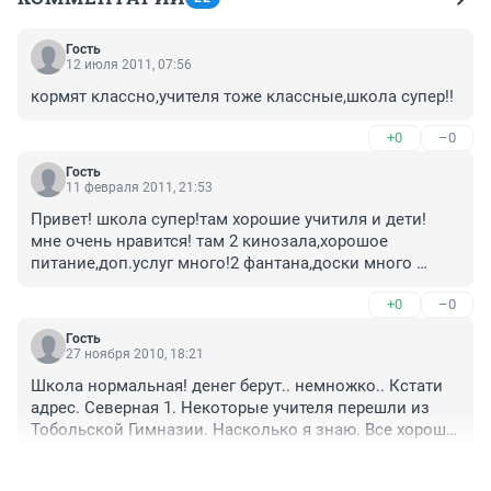
Гость
12 июля 2011, 07:56
кормят классно,учителя тоже классные,школа супер!!
+0
–0
Гость
11 февраля 2011, 21:53
Привет! школа супер!там хорошие учитиля и дети! 
мне очень нравится! там 2 кинозала,хорошое 
питание,доп.услуг много!2 фантана,доски много 
функциональные,охрана везде где можно!
+0
–0
библиотека,музей, футбольная-хокейная 
площадка,можно бегать по полю или специальным 
Гость
дорожкам!лазелки-ползолки и многое другое!

27 ноября 2010, 18:21
ХОЧУ СКАЗАТЬ БОЛЬШОЕ СПАСИБО ГОСУДАРСТВУ 
Школа нормальная! денег берут.. немножко.. Кстати 
РОССИЙСКОЙ ФЕДИРАЦИИ!И ФОМЕЧЕВОЙ НАТАЛЬЕ 
адрес. Северная 1. Некоторые учителя перешли из 
АЛЕКСАНДРОВНЕ ОНА ОЧЕНЬ ХОРОШИЙ ДЕРЕКТОР! 
Тобольской Гимназии. Насколько я знаю. Все хорошо! 
ВСЕМ ВСЕМ ВСЕМ КТО ПОМОГАЛ СТРОИТЬ ШКОЛУ 
Очень хорошо. И учителя хорошие!
№15!СПАСИБО!
+0
–0