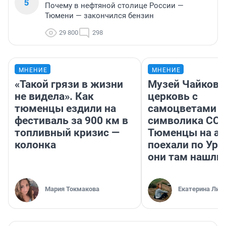
5
Почему в нефтяной столице России —
Тюмени — закончился бензин
29 800
298
МНЕНИЕ
МНЕНИЕ
«Такой грязи в жизни
Музей Чайковс
не видела». Как
церковь с
тюменцы ездили на
самоцветами и
фестиваль за 900 км в
символика ССС
топливный кризис —
Тюменцы на ав
колонка
поехали по Ура
они там нашли
Мария Токмакова
Екатерина Лит