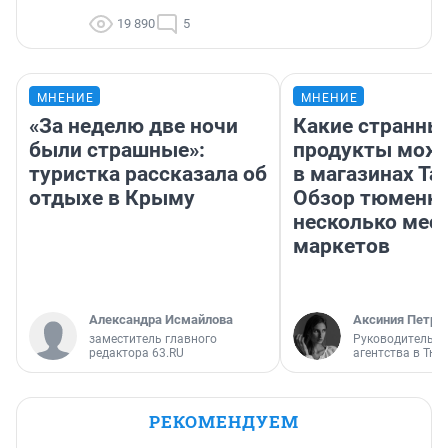
19 890
5
МНЕНИЕ
МНЕНИЕ
«За неделю две ночи
Какие странны
были страшные»:
продукты можн
туристка рассказала об
в магазинах Та
отдыхе в Крыму
Обзор тюменки
несколько мес
маркетов
Александра Исмайлова
Аксиния Петро
заместитель главного
Руководитель м
редактора 63.RU
агентства в Тю
РЕКОМЕНДУЕМ