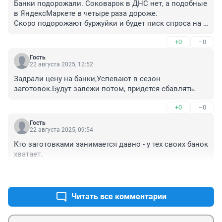
Банки подорожали. Соковарок в ДНС нет, а подобные 
в ЯндексМаркете в четыре раза дороже.

Скоро подорожают буржуйки и будет писк спроса на 
импост с сендвич-панелью в оконную раму для 
+0
–0
печной трубы...
Гость
22 августа 2025, 12:52
Задрали цену на банки,Успевают в сезон 
заготовок.Будут залежи потом, придется сбавлять.
+0
–0
Гость
22 августа 2025, 09:54
Кто заготовками занимается давно - у тех своих банок 
хватает.
+0
–0
Читать все комментарии