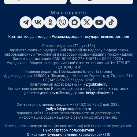
Мы в соцсетях
Контактные данные для Роскомнадзора и государственных органов
Сетевое издание «72.ру» (18+)
Зарегистрировано Федеральной службой по надзору в сфере связи,
информационных технологий и массовых коммуникаций (Роскомнадзор)
Запись о регистрации СМИ ЭЛ № ФС 77– 84674 от 06.02.2023 г.
Учредитель: Общество с ограниченной ответственностью "ИНТЕРНЕТ
ТЕХНОЛОГИИ"
Главный редактор: Познахарева Елена Павловна
Адрес редакции: 625000, г. Тюмень, ул. Максима Горького, д. 76, офис 214,
+7 (3452) 56-72-72 (доб. 3736)
Электронный адрес редакции:
72@shkulev.ru
Контактные данные для Роскомнадзора и государственных органов:
juristchel@shkulev.ru
Техподдержка:
help@shkulev.ru
Связаться с отделом продаж: +7 (3452) 56-72-72 доб. 3335,
yuliya.latypova@shkulev.ru
Редакция сайта не несет ответственности за достоверность
информации, содержащейся в рекламных объявлениях.
Особенности эксплуатации (использования) веб-портала регулируются:
Руководством пользователя
Описанием функциональных характеристик ПО