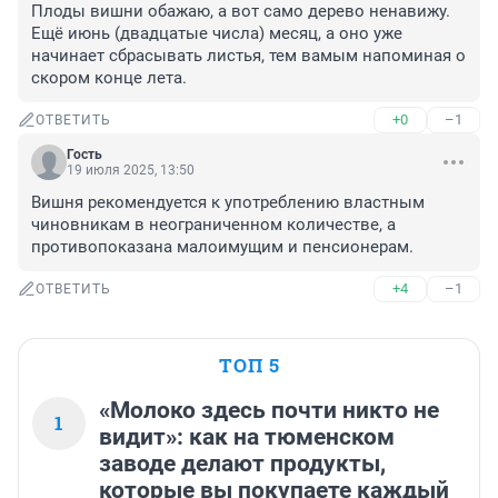
Плоды вишни обажаю, а вот само дерево ненавижу. 
Ещё июнь (двадцатые числа) месяц, а оно уже 
начинает сбрасывать листья, тем вамым напоминая о 
скором конце лета.
+0
–1
ОТВЕТИТЬ
Гость
19 июля 2025, 13:50
Вишня рекомендуется к употреблению властным 
чиновникам в неограниченном количестве, а 
противопоказана малоимущим и пенсионерам.
+4
–1
ОТВЕТИТЬ
ТОП 5
«Молоко здесь почти никто не
1
видит»: как на тюменском
заводе делают продукты,
которые вы покупаете каждый