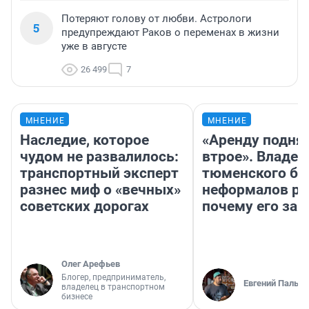
Потеряют голову от любви. Астрологи
5
предупреждают Раков о переменах в жизни
уже в августе
26 499
7
МНЕНИЕ
МНЕНИЕ
Наследие, которое
«Аренду подня
чудом не развалилось:
втрое». Владел
транспортный эксперт
тюменского ба
разнес миф о «вечных»
неформалов ра
советских дорогах
почему его за
Олег Арефьев
Блогер, предприниматель,
Евгений Пальян
владелец в транспортном
бизнесе