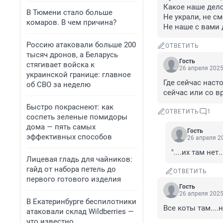
Какое наше дело
В Тюмени стало больше
Не украли, не с
комаров. В чем причина?
Не наше с вами 
Россию атаковали больше 200
ОТВЕТИТЬ
тысяч дронов, а Беларусь
Гость
стягивает войска к
26 апреля 2025
украинской границе: главное
Где сейчас наст
об СВО за неделю
сейчас или со в
Быстро покраснеют: как
ОТВЕТИТЬ
1
соспеть зеленые помидоры
дома — пять самых
Гость
эффективных способов
26 апреля 20
"....их там нет..
Лицевая гладь для чайников:
гайд от набора петель до
ОТВЕТИТЬ
первого готового изделия
Гость
26 апреля 2025
В Екатеринбурге беспилотники
Все коты там...
атаковали склад Wildberries —
что известно