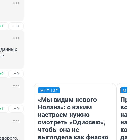
+1
–0
дачных 
е 
+0
–0
МНЕНИЕ
МНЕНИ
«Мы видим нового
Прода
Нолана»: с каким
возьм
+1
–0
настроем нужно
нам г
смотреть «Одиссею»,
налог
чтобы она не
косне
выглядела как фиаско
даже 
дорого.
