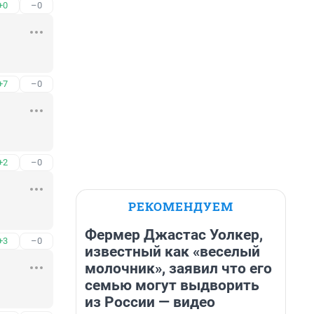
+0
–0
+7
–0
+2
–0
РЕКОМЕНДУЕМ
Фермер Джастас Уолкер,
+3
–0
известный как «веселый
молочник», заявил что его
семью могут выдворить
из России — видео