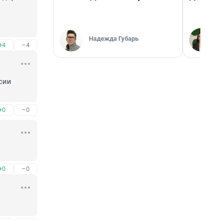
Надежда Губарь
+4
–4
ии 
+0
–0
+0
–0