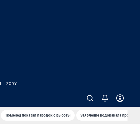
Ы
ZODY
Тюменец показал паводок с высоты
Заявление водоканала про запа