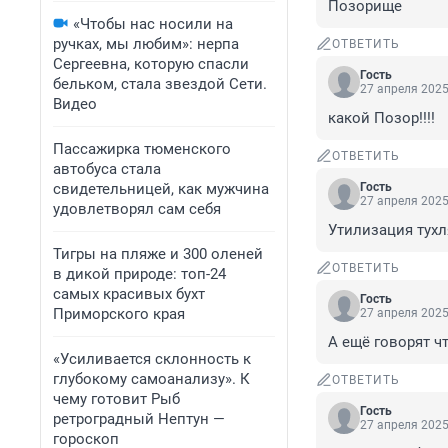
Позорище
«Чтобы нас носили на
ручках, мы любим»: нерпа
ОТВЕТИТЬ
Сергеевна, которую спасли
Гость
бельком, стала звездой Сети.
27 апреля 2025
Видео
какой Позор!!!!
Пассажирка тюменского
ОТВЕТИТЬ
автобуса стала
свидетельницей, как мужчина
Гость
27 апреля 2025
удовлетворял сам себя
Утилизация тухл
Тигры на пляже и 300 оленей
ОТВЕТИТЬ
в дикой природе: топ-24
самых красивых бухт
Гость
Приморского края
27 апреля 2025
А ещё говорят чт
«Усиливается склонность к
глубокому самоанализу». К
ОТВЕТИТЬ
чему готовит Рыб
Гость
ретроградный Нептун —
27 апреля 2025
гороскоп