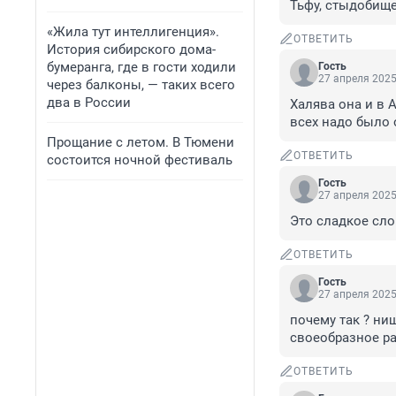
Тьфу, стыдобище
«Жила тут интеллигенция».
ОТВЕТИТЬ
История сибирского дома-
бумеранга, где в гости ходили
Гость
27 апреля 2025
через балконы, — таких всего
два в России
Халява она и в 
всех надо было 
Прощание с летом. В Тюмени
ОТВЕТИТЬ
состоится ночной фестиваль
Гость
27 апреля 2025
Это сладкое сло
ОТВЕТИТЬ
Гость
27 апреля 2025
почему так ? нищ
своеобразное р
ОТВЕТИТЬ