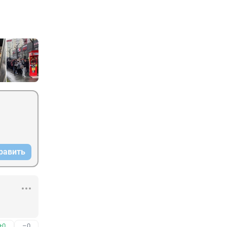
равить
+0
–0