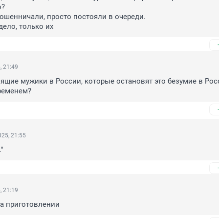
?

мошенничали, просто постояли в очереди.

дело, только их
, 21:49
оящие мужики в России, которые остановят это безумие в Росс
ременем?
25, 21:55
."
, 21:19
.на приготовлении