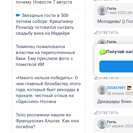
почему. Новости 7 августа
Гость
1 мая 2025, 08
Звездные гости в 500-
летнем соборе: Криштиану
Молодежь! )) Го
Роналду готовится сыграть
свадьбу века на Мадейре
ОТВЕТИТЬ
Гость
Тюменец пожаловался
30 апреля 2025
Получай наг
властям на переполненные
Стыдно, но, вид
баки. Ему прислали фото с
видела , там мн
пометкой ИИ
что же ими движ
«Никого нельзя победить». О
ОТВЕТИТЬ
чем главный блокбастер этого
255457691
года, который бьет рекорды в
28 апреля 2025
прокате: честный отзыв на
«Одиссею» Нолана
Дикашары блин. 
ОТВЕТИТЬ
Тело россиянки нашли во
Французских Альпах. Как она
Гость
погибла?
27 апреля 2025