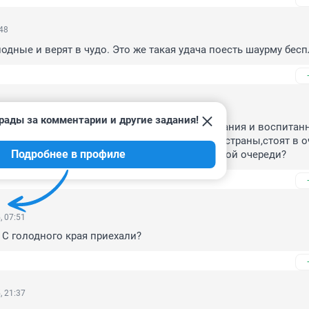
:48
лодные и верят в чудо. Это же такая удача поесть шаурму бесп
, 20:26
рады за комментарии и другие задания!
имо, у данной очереди другой уровень понимания и воспитанно
ого молодых людей,ведь они- будущее нашей страны,стоят в оч
Подробнее в профиле
ет, о чём они думают, стоя в этой унизительной очереди?
, 07:51
С голодного края приехали?
, 21:37