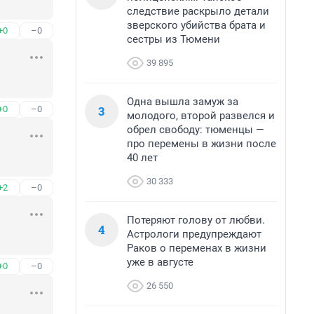
следствие раскрыло детали
зверского убийства брата и
+0
–0
сестры из Тюмени
39 895
Одна вышла замуж за
3
+0
–0
молодого, второй развелся и
обрел свободу: тюменцы —
про перемены в жизни после
40 лет
30 333
+2
–0
Потеряют голову от любви.
4
Астрологи предупреждают
Раков о переменах в жизни
уже в августе
+0
–0
26 550