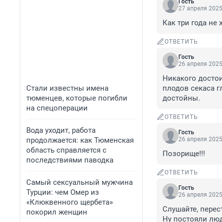
Гость
27 апреля 2025
Как три года не
ОТВЕТИТЬ
Гость
26 апреля 2025
Никакого достои
Стали известны имена
плодов секаса г
тюменцев, которые погибли
достойны.
на спецоперации
ОТВЕТИТЬ
Вода уходит, работа
Гость
продолжается: как Тюменская
26 апреля 2025
область справляется с
Позорище!!!
последствиями паводка
ОТВЕТИТЬ
Самый сексуальный мужчина
Гость
Турции: чем Омер из
26 апреля 2025
«Клюквенного щербета»
Слушайте, перест
покорил женщин
Ну постояли люд