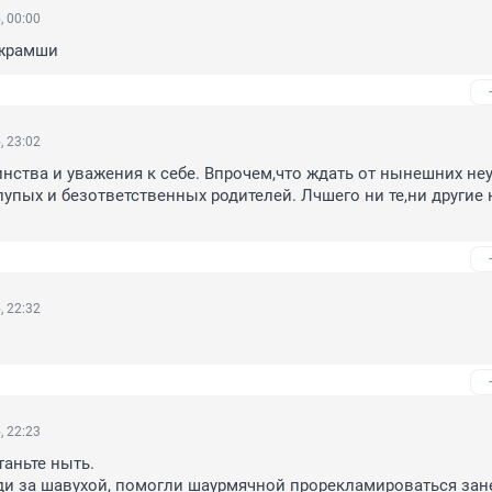
, 00:00
 жрамши
, 23:02
нства и уважения к себе. Впрочем,что ждать от нынешних неу
лупых и безответственных родителей. Лчшего ни те,ни другие н
, 22:32
, 22:23
аньте ныть.

и за шавухой, помогли шаурмячной прорекламироваться зане