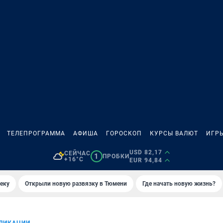
ТЕЛЕПРОГРАММА
АФИША
ГОРОСКОП
КУРСЫ ВАЛЮТ
ИГР
USD 82,17
СЕЙЧАС
1
ПРОБКИ
+16°C
EUR 94,84
еку
Открыли новую развязку в Тюмени
Где начать новую жизнь?