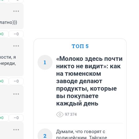
латно)))
+0
–0
ТОП 5
сти, я 
«Молоко здесь почти
1
ереди, 
никто не видит»: как
на тюменском
заводе делают
+0
–0
продукты, которые
вы покупаете
каждый день
97 374
+0
–0
Думали, что говорят с
2
полицейским. Тайское