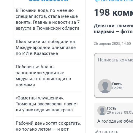
ПЕРЕЙТИ К ПУ
198 ком
В Тюмени вода, по мнению
специалистов, стала меньше
вонять. Главные новости за 7
Десятки тюмен
августа в Тюменской области
шаурмы — фото
Школьники из победили на
26 апреля 2025, 14:50
Международной олимпиаде
по ИИ в Казахстане
Побережье Анапы
заполонили ядовитые
медузы: что происходит с
пляжами
Гость
Войти
«Заметны улучшения».
Тюменцы рассказали, пахнет
Гость
ли у них вода из-под крана
29 марта, 08:0
А голодные обм
Рабочий день хотят сократить,
но только летом — и вот
ОТВЕТИТЬ