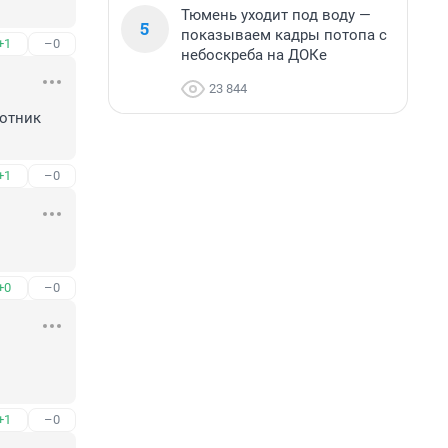
Тюмень уходит под воду —
5
показываем кадры потопа с
+1
–0
небоскреба на ДОКе
23 844
отник 
+1
–0
+0
–0
+1
–0