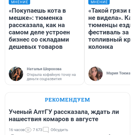
МНЕНИЕ
МНЕНИЕ
«Покупаешь кота в
«Такой грязи в
мешке»: тюменка
не видела». Ка
рассказала, как на
тюменцы ездил
самом деле устроен
фестиваль за 9
бизнес со складами
топливный кри
дешевых товаров
колонка
Наталья Шорохова
Мария Токмако
Открыла кофейную точку на
деньги соцразвития
РЕКОМЕНДУЕМ
Ученый АлтГУ рассказала, ждать ли
нашествия комаров в августе
16 часов
7 673
Обсудить