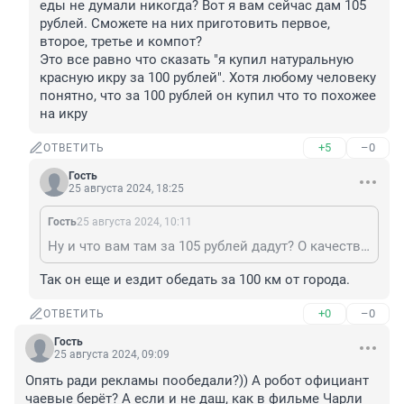
еды не думали никогда? Вот я вам сейчас дам 105 
рублей. Сможете на них приготовить первое, 
второе, третье и компот?

Это все равно что сказать "я купил натуральную 
красную икру за 100 рублей". Хотя любому человеку 
понятно, что за 100 рублей он купил что то похожее 
на икру
+5
–0
ОТВЕТИТЬ
Гость
25 августа 2024, 18:25
Гость
25 августа 2024, 10:11
Ну и что вам там за 105 рублей дадут? О качестве еды не думали никогда? Вот я вам сейчас дам 105 рублей. Сможете на них приготовить первое, второе, третье и компот? Это все равно что сказать "я купил натуральную красную икру за 100 рублей". Хотя любому человеку понятно, что за 100 рублей он купил что то похожее на икру
Так он еще и ездит обедать за 100 км от города.
+0
–0
ОТВЕТИТЬ
Гость
25 августа 2024, 09:09
Опять ради рекламы пообедали?)) А робот официант 
чаевые берёт? А если и не даш, как в фильме Чарли 