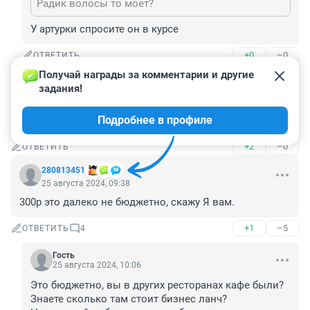
Радик волосы то моет?
У артурки спросите он в курсе
+0
–0
ОТВЕТИТЬ
Получай награды за комментарии и другие 
Гость
25 августа 2024, 10:31
задания!
Интересно!

Подробнее в профиле
Спасибо за обзор и информацию!
+2
–0
ОТВЕТИТЬ
280813451
25 августа 2024, 09:38
300р это далеко не бюджетно, скажу Я вам.
+1
–5
ОТВЕТИТЬ
4
Гость
25 августа 2024, 10:06
Это бюджетно, вы в других ресторанах кафе были? 
Знаете сколько там стоит бизнес ланч?
