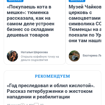
МНЕНИЕ
МНЕНИЕ
«Покупаешь кота в
Музей Чайковс
мешке»: тюменка
церковь с
рассказала, как на
самоцветами и
самом деле устроен
символика ССС
бизнес со складами
Тюменцы на ав
дешевых товаров
поехали по Ура
они там нашли
Наталья Шорохова
Екатерина Лит
Открыла кофейную точку на
деньги соцразвития
РЕКОМЕНДУЕМ
«Год преследовал и облил кислотой».
Рассказ петербурженки о жестоком
нападении и реабилитации