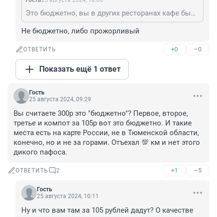
Гость
25 августа 2024, 10:06
Это бюджетно, вы в других ресторанах кафе были? Знаете сколько там стоит бизнес ланч? Нет в какой нибудь столовке быть может и дешевле будет, но не намного, смотря что брать. Ну и уровень столовки конечно проще и качество хуже
Не бюджетно, либо прожорливый
+0
–0
ОТВЕТИТЬ
Показать ещё 1 ответ
Гость
25 августа 2024, 09:29
Вы считаете 300р это "бюджетно"? Первое, второе, 
третье и компот за 105р вот это бюджетно. И такие 
места есть на карте России, не в Тюменской области, 
конечно, но и не за горами. Отъехал 💯 км и нет этого 
дикого пафоса.
+1
–5
ОТВЕТИТЬ
2
Гость
25 августа 2024, 10:11
Ну и что вам там за 105 рублей дадут? О качестве 