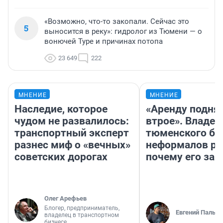
«Возможно, что-то закопали. Сейчас это
5
выносится в реку»: гидролог из Тюмени — о
вонючей Туре и причинах потопа
23 649
222
МНЕНИЕ
МНЕНИЕ
Наследие, которое
«Аренду подня
чудом не развалилось:
втрое». Владел
транспортный эксперт
тюменского ба
разнес миф о «вечных»
неформалов ра
советских дорогах
почему его за
Олег Арефьев
Блогер, предприниматель,
Евгений Пальян
владелец в транспортном
бизнесе