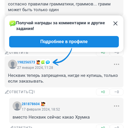
согласно правилам грамматики, граммов... грамм 
может быть только один
+0
–0
ОТВЕТИТЬ
Получай награды за комментарии и другие 
задания!
Гость
28 января 2024, 08:50
Подробнее в профиле
несквик не продают ,а цены на бананы вы видели ?
+0
–0
ОТВЕТИТЬ
198256573
27 января 2024, 11:28
Несквик теперь запрещенка, нигде не купишь, только 
если заказывать.
+0
–0
ОТВЕТИТЬ
1
281878604
17 февраля 2024, 18:52
вместо Несквик сейчас какао Хрумка
+0
–0