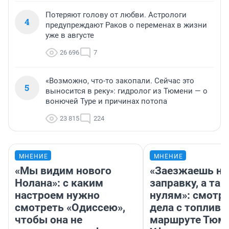
Потеряют голову от любви. Астрологи
4
предупреждают Раков о переменах в жизни
уже в августе
26 696
7
«Возможно, что-то закопали. Сейчас это
5
выносится в реку»: гидролог из Тюмени — о
вонючей Туре и причинах потопа
23 815
224
МНЕНИЕ
МНЕНИЕ
«Мы видим нового
«Заезжаешь на
Нолана»: с каким
заправку, а там
настроем нужно
нулям»: смотри
смотреть «Одиссею»,
дела с топливо
чтобы она не
маршруте Тюм