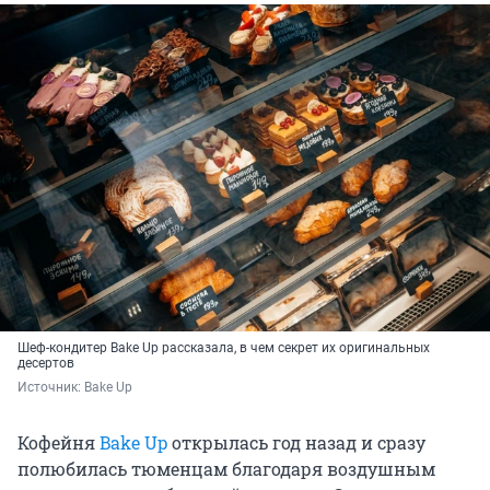
Шеф-кондитер Bake Up рассказала, в чем секрет их оригинальных
десертов
Источник: 
Bake Up
Кофейня
Bake Up
открылась год назад и сразу
полюбилась тюменцам благодаря воздушным