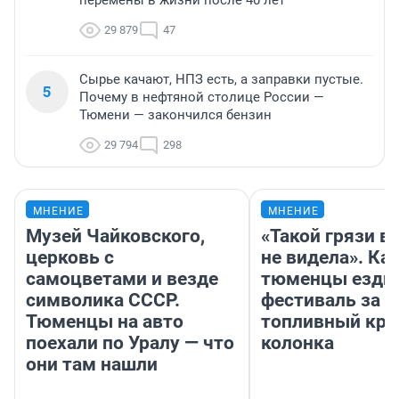
перемены в жизни после 40 лет
29 879
47
Сырье качают, НПЗ есть, а заправки пустые.
5
Почему в нефтяной столице России —
Тюмени — закончился бензин
29 794
298
МНЕНИЕ
МНЕНИЕ
Музей Чайковского,
«Такой грязи в
церковь с
не видела». Ка
самоцветами и везде
тюменцы ездил
символика СССР.
фестиваль за 9
Тюменцы на авто
топливный кри
поехали по Уралу — что
колонка
они там нашли