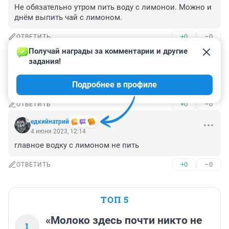
Не обязательно утром пить воду с лимонои. Можно и 
днём выпить чай с лимоном.
+0
–0
ОТВЕТИТЬ
Получай награды за комментарии и другие 
Гость
4 июня 2023, 12:32
задания!
Думаю что больше пользы будет не слушать вас 
Подробнее в профиле
шарлатанов, про всё!
+0
–0
ОТВЕТИТЬ
едкийнатрий
4 июня 2023, 12:14
главное водку с лимоном не пить
+0
–0
ОТВЕТИТЬ
ТОП 5
«Молоко здесь почти никто не
1