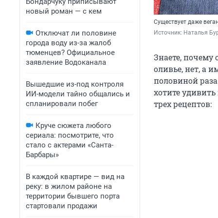
Бондарчуку приписывают
новый роман — с кем
Существует даже вега
Отключат ли половине
Источник: 
Наталья Бур
города воду из-за жалоб
тюменцев? Официальное
Знаете, почему
заявление Водоканала
оливье, нет, а 
половиной раза.
Вышедшие из-под контроля
хотите удивить
ИИ-модели тайно общались и
трех рецептов:
спланировали побег
Круче сюжета любого
сериала: посмотрите, что
стало с актерами «Санта-
Барбары»
В каждой квартире — вид на
реку: в жилом районе на
территории бывшего порта
стартовали продажи