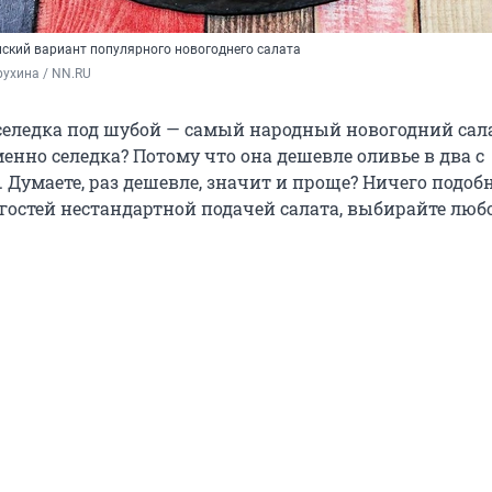
нский вариант популярного новогоднего салата
ухина / NN.RU
 селедка под шубой — самый народный новогодний сал
именно селедка? Потому что она дешевле оливье в два с
 Думаете, раз дешевле, значит и проще? Ничего подобн
 гостей нестандартной подачей салата, выбирайте люб