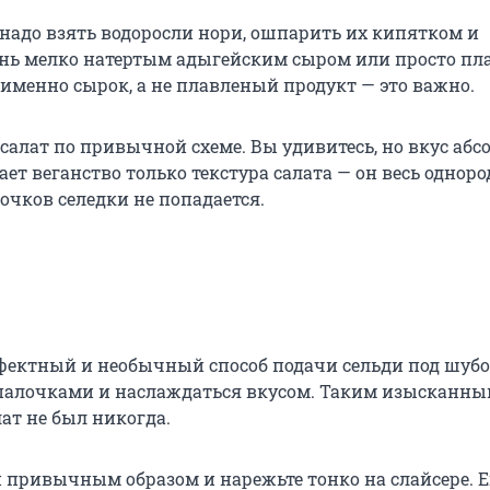
 надо взять водоросли нори, ошпарить их кипятком и
ень мелко натертым адыгейским сыром или просто п
 именно сырок, а не плавленый продукт — это важно.
 салат по привычной схеме. Вы удивитесь, но вкус аб
ет веганство только текстура салата — он весь однор
чков селедки не попадается.
ффектный и необычный способ подачи сельди под шубо
палочками и наслаждаться вкусом. Таким изысканн
т не был никогда.
 привычным образом и нарежьте тонко на слайсере. 