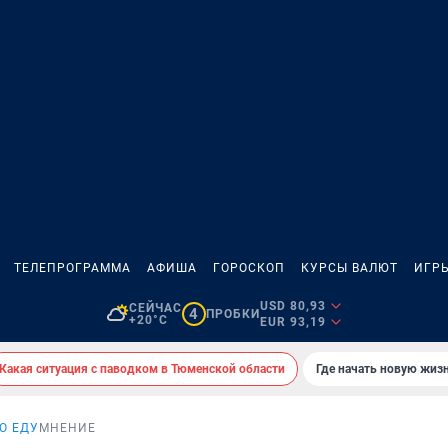
ТЕЛЕПРОГРАММА
АФИША
ГОРОСКОП
КУРСЫ ВАЛЮТ
ИГР
USD 80,93
СЕЙЧАС
4
ПРОБКИ
+20°C
EUR 93,19
Какая ситуация с паводком в Тюменской области
Где начать новую жиз
О ЕДУ
МНЕНИЕ