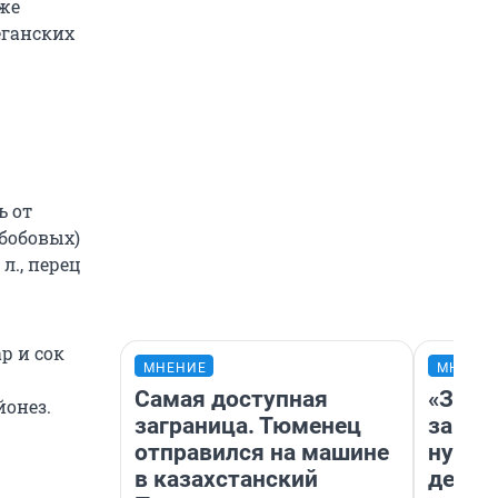
же
еганских
ь от
 бобовых)
 л., перец
р и сок
МНЕНИЕ
МНЕНИ
Самая доступная
«Заез
йонез.
заграница. Тюменец
заправ
отправился на машине
нулям
в казахстанский
дела 