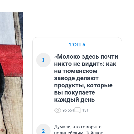
ТОП 5
«Молоко здесь почти
1
никто не видит»: как
на тюменском
заводе делают
продукты, которые
вы покупаете
каждый день
96 554
131
Думали, что говорят с
2
полицейским. Тайское