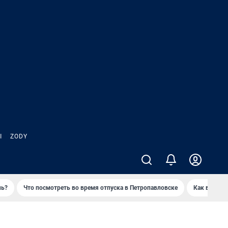
Ы
ZODY
нь?
Что посмотреть во время отпуска в Петропавловске
Как выжива