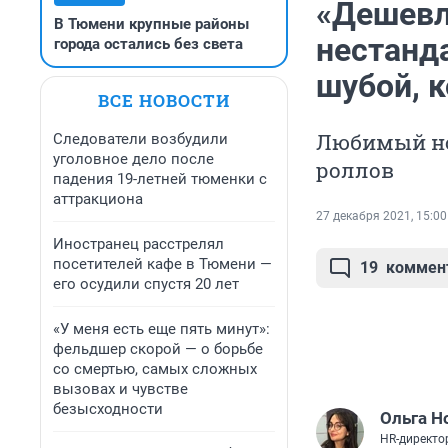
«Дешевле
В Тюмени крупные районы
нестанд
города остались без света
шубой, к
ВСЕ НОВОСТИ
Любимый но
Следователи возбудили
уголовное дело после
роллов
падения 19-летней тюменки с
аттракциона
27 декабря 2021, 15:00
Иностранец расстрелял
посетителей кафе в Тюмени —
19
коммен
его осудили спустя 20 лет
«У меня есть еще пять минут»:
фельдшер скорой — о борьбе
со смертью, самых сложных
вызовах и чувстве
безысходности
Ольга Н
HR-директо