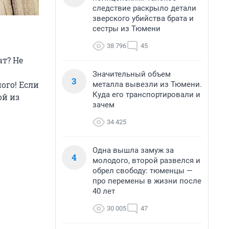
следствие раскрыло детали
зверского убийства брата и
сестры из Тюмени
38 796
45
ат? Не
Значительный объем
3
ого! Если
металла вывезли из Тюмени.
Куда его транспортировали и
ой из
зачем
34 425
Одна вышла замуж за
4
молодого, второй развелся и
обрел свободу: тюменцы —
про перемены в жизни после
40 лет
30 005
47