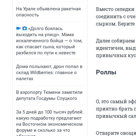
Вместо селедки
На Урале объявлена ракетная
опасность
соединить с оч
сырком. Берите
«Долго боялась
выходить на улицу». Мама
Далее собираем
искалеченного бойца — о том,
как спасает сына, который
идентичен, выда
разбился по пути к невесте
привычных кусо
Дома полыхают, дрон попал в
Роллы
склад Wildberries: главное о
налетах
В аэропорту Тюмени заметили
депутата Госдумы Слуцкого
О, это самый э
приятно брать 
За 5 дней до 100 тысяч рублей:
привычный сала
какую подработку предлагают
на Восточном экономическом
форуме и сколько за что
Отварите овощи