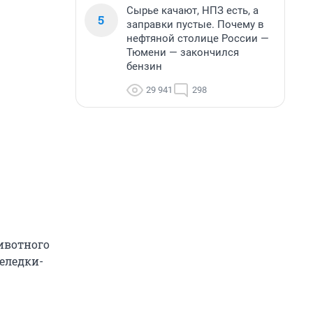
Сырье качают, НПЗ есть, а
5
заправки пустые. Почему в
нефтяной столице России —
Тюмени — закончился
бензин
29 941
298
ивотного
селедки-