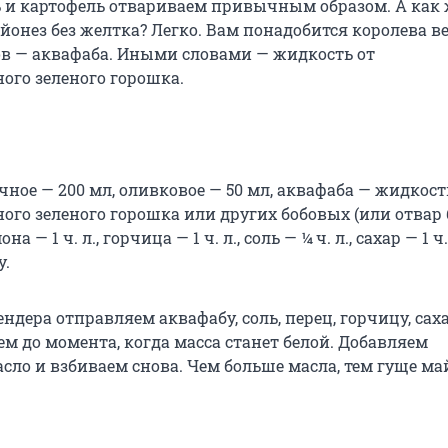
ь и картофель отвариваем привычным образом. А как 
йонез без желтка? Легко. Вам понадобится королева в
сов — аквафаба. Иными словами — жидкость от
ого зеленого горошка.
ное — 200 мл, оливковое — 50 мл, аквафаба — жидкост
ого зеленого горошка или других бобовых (или отвар
на — 1 ч. л., горчица — 1 ч. л., соль — ¼ ч. л., сахар — 1 ч.
у.
ендера отправляем аквафабу, соль, перец, горчицу, саха
м до момента, когда масса станет белой. Добавляем
сло и взбиваем снова. Чем больше масла, тем гуще ма