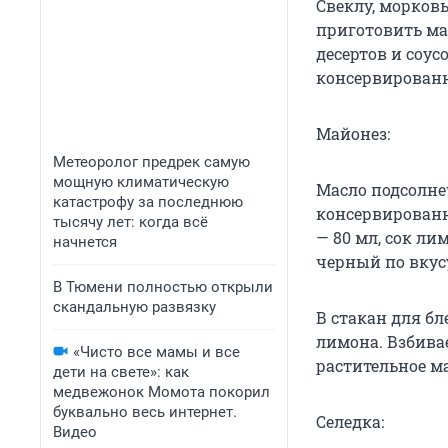
Свеклу, морков
приготовить ма
десертов и соу
консервированн
Майонез:
Метеоролог предрек самую
мощную климатическую
Масло подсолнеч
катастрофу за последнюю
консервированн
тысячу лет: когда всё
— 80 мл, сок лимо
начнется
черный по вкус
В Тюмени полностью открыли
скандальную развязку
В стакан для бл
лимона. Взбивае
«Чисто все мамы и все
растительное ма
дети на свете»: как
медвежонок Момота покорил
буквально весь интернет.
Селедка:
Видео