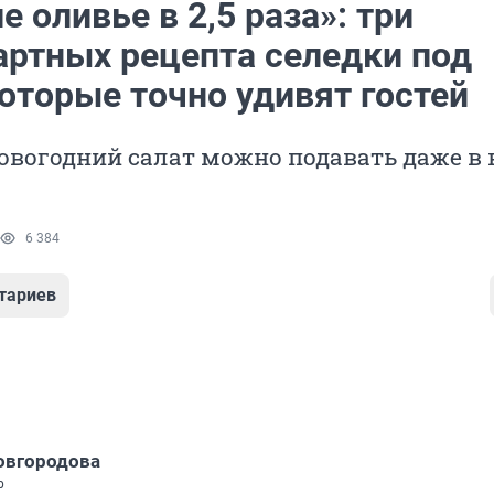
 оливье в 2,5 раза»: три
артных рецепта селедки под
оторые точно удивят гостей
вогодний салат можно подавать даже в 
6 384
тариев
овгородова
р