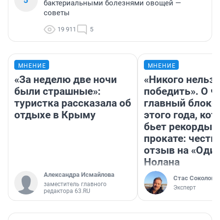
бактериальными болезнями овощей —
советы
19 911
5
МНЕНИЕ
МНЕНИЕ
«За неделю две ночи
«Никого нельз
были страшные»:
победить». О ч
туристка рассказала об
главный блокб
отдыхе в Крыму
этого года, ко
бьет рекорды 
прокате: честн
отзыв на «Оди
Нолана
Александра Исмайлова
Стас Соколов
заместитель главного
Эксперт
редактора 63.RU