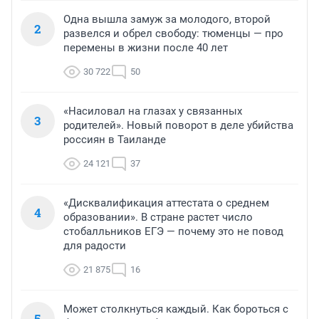
Одна вышла замуж за молодого, второй
2
развелся и обрел свободу: тюменцы — про
перемены в жизни после 40 лет
30 722
50
«Насиловал на глазах у связанных
3
родителей». Новый поворот в деле убийства
россиян в Таиланде
24 121
37
«Дисквалификация аттестата о среднем
4
образовании». В стране растет число
стобалльников ЕГЭ — почему это не повод
для радости
21 875
16
Может столкнуться каждый. Как бороться с
5