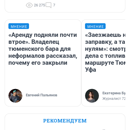
26 275
7
МНЕНИЕ
МНЕНИЕ
«Аренду подняли почти
«Заезжаешь на
втрое». Владелец
заправку, а там
тюменского бара для
нулям»: смотри
неформалов рассказал,
дела с топливо
почему его закрыли
маршруте Тюм
Уфа
Екатерина Бур
Евгений Пальянов
Журналист 72.R
РЕКОМЕНДУЕМ