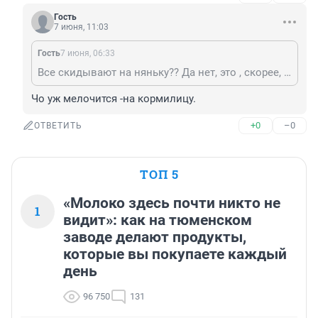
Гость
7 июня, 11:03
Гость
7 июня, 06:33
Все скидывают на няньку?? Да нет, это , скорее, как раз про чудеса..
Чо уж мелочится -на кормилицу.
+0
–0
ОТВЕТИТЬ
ТОП 5
«Молоко здесь почти никто не
1
видит»: как на тюменском
заводе делают продукты,
которые вы покупаете каждый
день
96 750
131