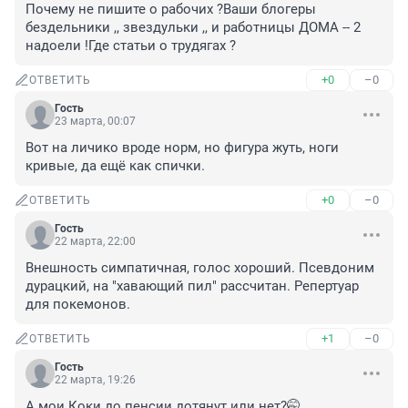
Почему не пишите о рабочих ?Ваши блогеры 
бездельники ,, звездульки ,, и работницы ДОМА -- 2 
надоели !Где статьи о трудягах ?
+0
–0
ОТВЕТИТЬ
Гость
23 марта, 00:07
Вот на личико вроде норм, но фигура жуть, ноги 
кривые, да ещё как спички.
+0
–0
ОТВЕТИТЬ
Гость
22 марта, 22:00
Внешность симпатичная, голос хороший. Псевдоним 
дурацкий, на "хавающий пил" рассчитан. Репертуар 
для покемонов.
+1
–0
ОТВЕТИТЬ
Гость
22 марта, 19:26
А мои Коки до пенсии дотянут или нет?🤭