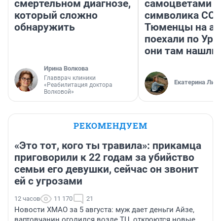
смертельном диагнозе,
самоцветами и
который сложно
символика ССС
обнаружить
Тюменцы на ав
поехали по Ура
они там нашли
Ирина Волкова
Главврач клиники
Екатерина Лит
«Реабилитация доктора
Волковой»
РЕКОМЕНДУЕМ
«Это тот, кого ты травила»: прикамца
приговорили к 22 годам за убийство
семьи его девушки, сейчас он звонит
ей с угрозами
12 часов
11 170
21
Новости ХМАО за 5 августа: муж дает деньги Айзе,
вартовчанин оголился возле ТЦ, откроются новые