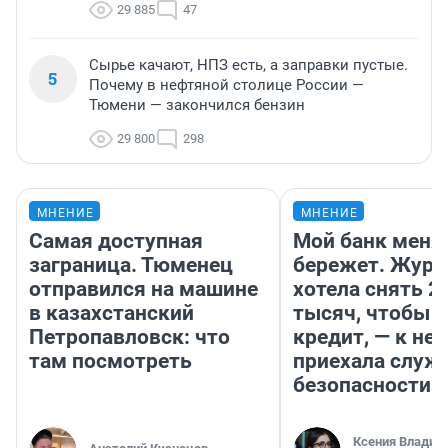
29 885
47
Сырье качают, НПЗ есть, а заправки пустые.
5
Почему в нефтяной столице России —
Тюмени — закончился бензин
29 800
298
МНЕНИЕ
МНЕНИЕ
Самая доступная
Мой банк меня
заграница. Тюменец
бережет. Журн
отправился на машине
хотела снять 2
в казахстанский
тысяч, чтобы п
Петропавловск: что
кредит, — к не
там посмотреть
приехала служ
безопасности
Ксения Владим