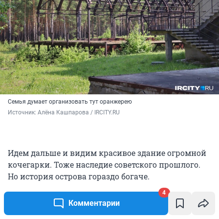
Семья думает организовать тут оранжерею
Источник: 
Алёна Кашпарова / IRCITY.RU
Идем дальше и видим красивое здание огромной
кочегарки. Тоже наследие советского прошлого.
Но история острова гораздо богаче.
4
На Нарыме когда-то стояло несколько деревень,
Комментарии
но, когда в 60-х запустили Братскую ГЭС, людей