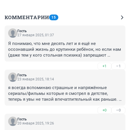
КОММЕНТАРИИ
15
Гость
27 января 2025, 01:37
Я понимаю, что мне десять лет и я ещё не 
осознавший жизнь до крупинки ребёнок, но если нам 
(даже тем у кого стольная психика) запрещают 
смотреть сериалы где просто есть кровь, (да, я знаю 
+1
–1
что многие взрослые не переносили сериал) мы чо 
должны сидеть и ждать пока нам чихать запретят!? 
Гость
Комон понимаю там для девочек это страшно, но мы 
23 января 2025, 18:14
пацаны, из нас делают каких то тряпок, в сериале 
я всегда вспоминаю страшные и напряжённые 
люди попадают на игру из-за того что они погрязли в 
сериалы/фильмы которые я смотрел в детстве, 
долгах и Т. д. Но а в реальной жизни люди из-за 
теперь я увы не такой впечатлительный как раньше. 
долгов что делают? Я знаю что уж точно не играть в 
Если подумать, было очень интересно, хоть и жутко!
игру в кальмара, но кто-то сидит в казино, (осуждаю, 
+0
–0
я лично против казино) кто-то взятки берёт, кто-то на 
СВО... Но представьте что чел которому недавно 18 
Гость
20 января 2025, 19:26
стукнуло выходит во взрослую жизнь и такой: а как 