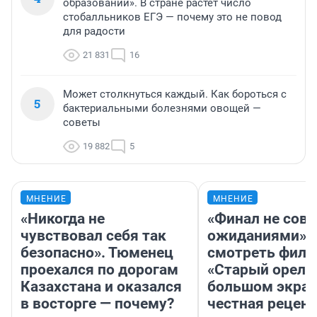
образовании». В стране растет число
стобалльников ЕГЭ — почему это не повод
для радости
21 831
16
Может столкнуться каждый. Как бороться с
5
бактериальными болезнями овощей —
советы
19 882
5
МНЕНИЕ
МНЕНИЕ
«Никогда не
«Финал не совп
чувствовал себя так
ожиданиями»: 
безопасно». Тюменец
смотреть фил
проехался по дорогам
«Старый орел» 
Казахстана и оказался
большом экран
в восторге — почему?
честная рецен