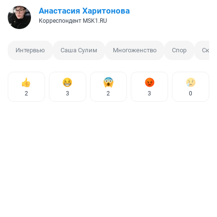
Анастасия Харитонова
Корреспондент MSK1.RU
Интервью
Саша Сулим
Многоженство
Спор
Скан
2
3
2
3
0