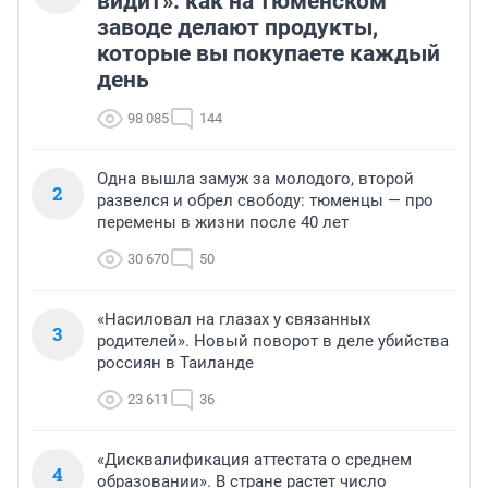
видит»: как на тюменском
заводе делают продукты,
которые вы покупаете каждый
день
98 085
144
Одна вышла замуж за молодого, второй
2
развелся и обрел свободу: тюменцы — про
перемены в жизни после 40 лет
30 670
50
«Насиловал на глазах у связанных
3
родителей». Новый поворот в деле убийства
россиян в Таиланде
23 611
36
«Дисквалификация аттестата о среднем
4
образовании». В стране растет число