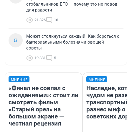
стобалльников ЕГЭ — почему это не повод
для радости
21 826
16
Может столкнуться каждый. Как бороться с
5
бактериальными болезнями овощей —
советы
19 881
5
МНЕНИЕ
МНЕНИЕ
«Финал не совпал с
Наследие, кото
ожиданиями»: стоит ли
чудом не разва
смотреть фильм
транспортный 
«Старый орел» на
разнес миф о 
большом экране —
советских доро
честная рецензия