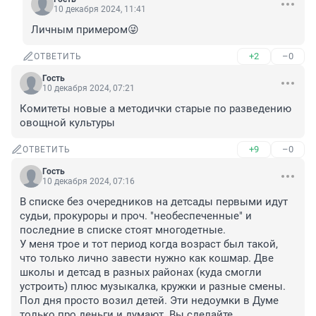
10 декабря 2024, 11:41
Личным примером😜
+2
–0
ОТВЕТИТЬ
Гость
10 декабря 2024, 07:21
Комитеты новые а методички старые по разведению 
овощной культуры
+9
–0
ОТВЕТИТЬ
Гость
10 декабря 2024, 07:16
В списке без очередников на детсады первыми идут 
судьи, прокуроры и проч. "необеспеченные" и 
последние в списке стоят многодетные.

У меня трое и тот период когда возраст был такой, 
что только лично завести нужно как кошмар. Две 
школы и детсад в разных районах (куда смогли 
устроить) плюс музыкалка, кружки и разные смены. 
Пол дня просто возил детей. Эти недоумки в Думе 
только про деньги и думают. Вы сделайте 