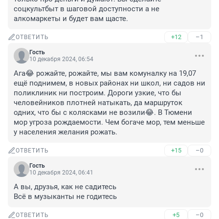
соцкультбыт в шаговой доступности а не 
алкомаркеты и будет вам щасте.
+12
–1
ОТВЕТИТЬ
Гость
10 декабря 2024, 06:54
Ага😂 рожайте, рожайте, мы вам комуналку на 19,07 
ещё поднимем, в новых районах ни школ, ни садов ни 
поликлиник ни построим. Дороги узкие, что бы 
человейников плотней натыкать, да маршруток 
одних, что бы с колясками не возили😂. В Тюмени 
мор угроза рождаемости. Чем богаче мор, тем меньше 
у населения желания рожать.
+15
–0
ОТВЕТИТЬ
Гость
10 декабря 2024, 06:41
А вы, друзья, как не садитесь

Всё в музыканты не годитесь
+5
–0
ОТВЕТИТЬ