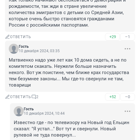
Как только начинают беспокоиться о демографии и 
рождаемости, так жди в стране увеличение 
количества эмигрантов с детьми со Средней Азии, 
которые очень быстро становятся гражданами 
России с российскими паспортами.
+29
–1
ОТВЕТИТЬ
Гость
10 декабря 2024, 03:35
Матвиенко надо уже лет как 10 дома сидеть, а не по 
комитетом скакать. Неужели больше назначить 
некого. Вот уж поистине, чем ближе крах государства 
тем безумнее законы... Мы где-то свернули не там, 
товарищи
+52
–0
ОТВЕТИТЬ
2
Гость
10 декабря 2024, 10:44
Известно где - по телевизору на Новый год Ельцин 
сказал: "Я устал..." Вот тут и свернули. Новый 
рулевой не туда повернул...