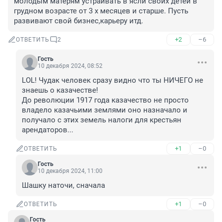
молодым матерям устраивать в ясли своих детей в 
грудном возрасте от 3 х месяцев и старше. Пусть 
развивают свой бизнес,карьеру итд.
+2
–6
ОТВЕТИТЬ
2
Гость
10 декабря 2024, 08:52
LOL! Чудак человек сразу видно что ты НИЧЕГО не 
знаешь о казачестве!

До революции 1917 года казачество не просто 
владело казачьими землями оно назначало и 
получало с этих земель налоги для крестьян 
арендаторов...
+1
–0
ОТВЕТИТЬ
Гость
10 декабря 2024, 11:00
Шашку наточи, сначала
+1
–0
ОТВЕТИТЬ
Гость