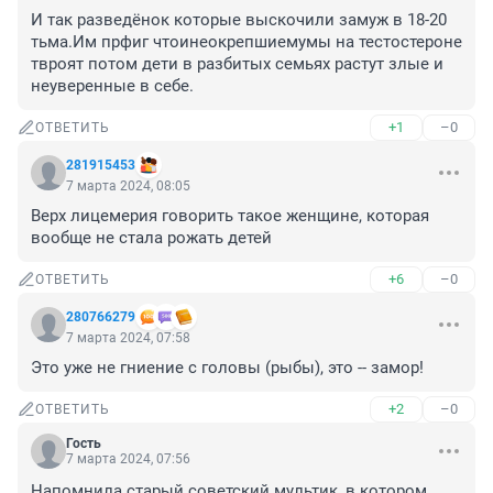
И так разведёнок которые выскочили замуж в 18-20 
тьма.Им прфиг чтоинеокрепшиемумы на тестостероне 
твроят потом дети в разбитых семьях растут злые и 
неуверенные в себе.
+1
–0
ОТВЕТИТЬ
281915453
7 марта 2024, 08:05
Верх лицемерия говорить такое женщине, которая 
вообще не стала рожать детей
+6
–0
ОТВЕТИТЬ
280766279
7 марта 2024, 07:58
Это уже не гниение с головы (рыбы), это -- замор!
+2
–0
ОТВЕТИТЬ
Гость
7 марта 2024, 07:56
Напомнила старый советский мультик, в котором 