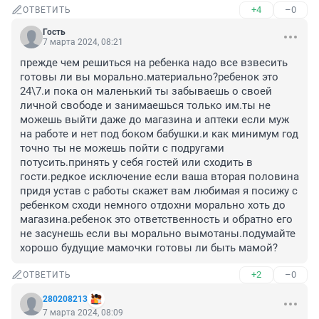
+4
–0
ОТВЕТИТЬ
Гость
7 марта 2024, 08:21
прежде чем решиться на ребенка надо все взвесить 
готовы ли вы морально.материально?ребенок это 
24\7.и пока он маленький ты забываешь о своей 
личной свободе и занимаешься только им.ты не 
можешь выйти даже до магазина и аптеки если муж 
на работе и нет под боком бабушки.и как минимум год 
точно ты не можешь пойти с подругами 
потусить.принять у себя гостей или сходить в 
гости.редкое исключение если ваша вторая половина 
придя устав с работы скажет вам любимая я посижу с 
ребенком сходи немного отдохни морально хоть до 
магазина.ребенок это ответственность и обратно его 
не засунешь если вы морально вымотаны.подумайте 
хорошо будущие мамочки готовы ли быть мамой?
+2
–0
ОТВЕТИТЬ
280208213
7 марта 2024, 08:09