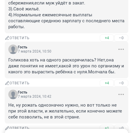
сбережения,если муж уйдёт в закат.

3).Своё жильё.

4).Нормальные ежемесячные выплаты 
составляющие среднюю зарплату с последнего места 
работы.
+4
–0
ОТВЕТИТЬ
Гость
7 марта 2024, 10:50
Голикова хоть на одного раскорячилась? Нет,она 
даже понятия не имеет,какой это урон по организму и 
какого это вырастить ребёнка с нуля.Молчала бы.
+4
–0
ОТВЕТИТЬ
Гость
7 марта 2024, 10:42
Не, ну рожать однозначно нужно, но вот только не 
при этой власти, и желательно, если конечно можете 
себе позволить, не в этой стране.
+1
–0
ОТВЕТИТЬ