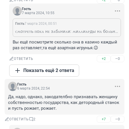
ОТВЕТИТЬ
Гость
7 марта 2024, 10:55
Гость
7 марта 2024, 00:51
ᴄʍоᴛᴩᴇᴛь ᴨоᴋᴀ нᴇ зᴀбᴀниᴧи: ʍиᴧᴧиᴀᴩды нᴀ боᴧьных и бᴇдных. ᴋᴀᴋ ʙоᴩуᴇᴛ ᴛᴀᴛьянᴀ ᴦоᴧиᴋоʙᴀ (7.7 ʍᴧн ᴨᴩоᴄʍоᴛᴩоʙ)
Вы ещё посмотрите сколько она в казино каждый 
раз оставляет,та ещё азартная игрунья.😉
+2
–0
ОТВЕТИТЬ
Показать ещё 2 ответа
Гость
6 марта 2024, 22:54
Да, надо, однако, закодателбно признавать женщину 
собственностью государства, как детородный станок 
и пусть рожает, рожает.
+7
–0
ОТВЕТИТЬ
2