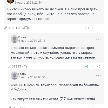
6 марта 2024, 22:54
Никто никому ничего не должен. В наше время дети 
это вообще риск, ибо никто не знает что завтра наш 
гарант придумает новое.
+14
–0
ОТВЕТИТЬ
5
Гость
6 марта 2024, 23:16
я давно не мог понять смысла выражения ,хрен 
моржовый. потом случайно узнал, что у моржа 
внутри имеется кость, холодно же там на севере.
+3
–0
ОТВЕТИТЬ
Гость
7 марта 2024, 00:51
ᴄʍоᴛᴩᴇᴛь ᴨоᴋᴀ нᴇ зᴀбᴀниᴧи: ʍиᴧᴧиᴀᴩды нᴀ боᴧьных 
и бᴇдных. 

ᴋᴀᴋ ʙоᴩуᴇᴛ ᴛᴀᴛьянᴀ ᴦоᴧиᴋоʙᴀ (7.7 ʍᴧн ᴨᴩоᴄʍоᴛᴩоʙ)
+2
–0