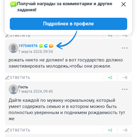
Получай награды за комментарии и другие 
Гость
7 марта 2024, 10:40
задания!
Бездетная учит рожать, не служивший воевать и 
Подробнее в профиле
т.д....., ужас!!!
+3
–0
ОТВЕТИТЬ
197546976
7 марта 2024, 09:54
рожать никто не должен! а вот государство должно 
замотивировать молодежь,чтобы они рожали.
+2
–0
ОТВЕТИТЬ
Гость
7 марта 2024, 09:40
Дайте каждой по мужику нормальному, который 
умеет содержать семью и в котором можно быть 
полностью уверенным и поднимем рождаемость тут 
же
+2
–0
ОТВЕТИТЬ